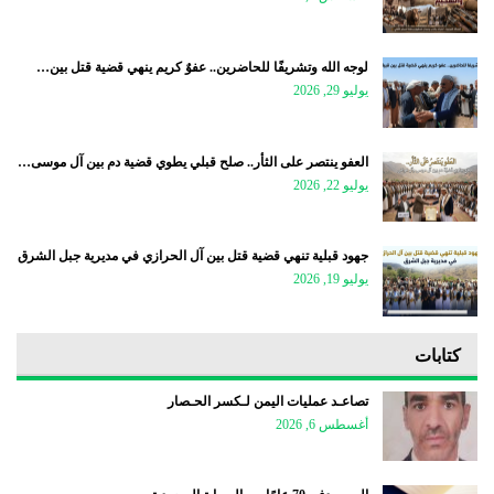
لوجه الله وتشريفًا للحاضرين.. عفوٌ كريم ينهي قضية قتل بين…
يوليو 29, 2026
العفو ينتصر على الثأر.. صلح قبلي يطوي قضية دم بين آل موسى…
يوليو 22, 2026
جهود قبلية تنهي قضية قتل بين آل الحرازي في مديرية جبل الشرق
يوليو 19, 2026
كتابات
تصاعـد عمليات اليمن لـكسر الحـصار
أغسطس 6, 2026