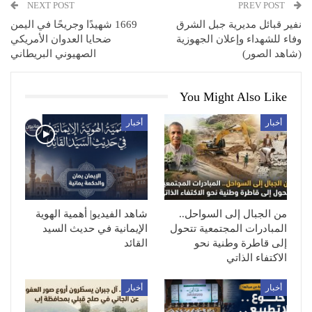
NEXT POST
PREV POST
نفير قبائل مديرية جبل الشرق
1669 شهيدًا وجريحًا في اليمن
وفاء للشهداء وإعلان الجهوزية
ضحايا العدوان الأمريكي
(شاهد الصور)
الصهيوني البريطاني
You Might Also Like
أخبار
أخبار
من الجبال إلى السواحل..
شاهد الفيديو| أهمية الهوية
المبادرات المجتمعية تتحول
الإيمانية في حديث السيد
إلى قاطرة وطنية نحو
القائد
الاكتفاء الذاتي
أخبار
أخبار