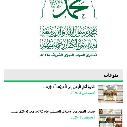
منوعات
قُدُومُ أَهْلِ الْيَمَن إِلَى الْمَدِيْنَة الْمُنَوَّرَة…
أغسطس 4, 2026
تحرير اليمن من الاحتلال الحبشي عام 572م. معركة غَيْمَان..…
أغسطس 1, 2026