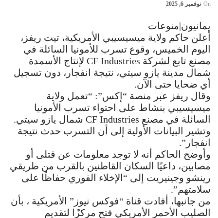
On
نوفمبر 6, 2025
يمانيون|منوعات
أعلن حاكم ولاية ميسيسيبي الأمريكية، تيت ريفز،
اليوم الخميس، وقوع تسرب للأمونيا السائلة في
مصنع تابع لشركة CF Industries لإنتاج الأسمدة
شمال مدينة يازو سيتي، نتيجة انفجار، دون تسجيل
أي ضحايا حتى الآن.
وقال ريفز عبر منصة “إكس”: “تعمل ولاية
ميسيسيبي بنشاط على احتواء تسرب الأمونيا
السائلة في مصنع CF Industries شمال يازو سيتي.
وتشير البيانات الأولية إلى أن التسرب حدث نتيجة
انفجار”.
وأوضح الحاكم أنه لا توجد معلومات عن قتلى أو
مصابين، داعيًا السكان القاطنين بالقرب من طريقي
رينشو وجينيريت إلى “الإخلاء الفوري حفاظًا على
سلامتهم”.
من جانبها، أفادت قناة “فوكس نيوز” الأمريكية ، بأن
الصليب الأحمر الأمريكي فتح مركزًا لتقديم