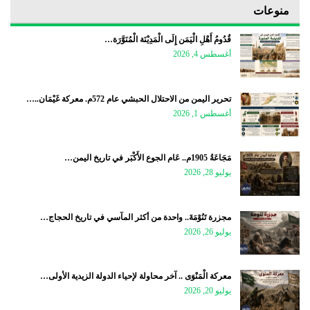
منوعات
قُدُومُ أَهْلِ الْيَمَن إِلَى الْمَدِيْنَة الْمُنَوَّرَة…
أغسطس 4, 2026
تحرير اليمن من الاحتلال الحبشي عام 572م. معركة غَيْمَان..…
أغسطس 1, 2026
مَجَاعَةُ 1905م.. عَام الجوع الأَكْبَر في تاريخ اليمن…
يوليو 28, 2026
مجزرة تَنُوْمَةَ.. واحدة من أكثر المآسي في تاريخ الحجاج…
يوليو 26, 2026
معركة الْمَنْوَى .. آخر محاولة لإحياء الدولة الزيدية الأولى…
يوليو 20, 2026