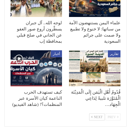
علماء اليمن يستنهضون الأمة
لوجه الله.. آل جبران
من سباتها: لا خنوع ولا تطبيع
يسطّرون أروع صور العفو
ولا صمت على جرائم
عن الجاني في صلح قبلي
السعودية
بمحافظة إب
تقارير
أخبار
قُدُومُ أَهْلِ الْيَمَن إِلَى الْمَدِيْنَة
كيف تستهدف الحرب
الْمُنَوَّرَة تلبيةً لِدَاعِي
الناعمة كيان الأسرة عبر
الْجِهَاد…
المنظمات؟! (شاهد الفيديو)
NEXT
PREV