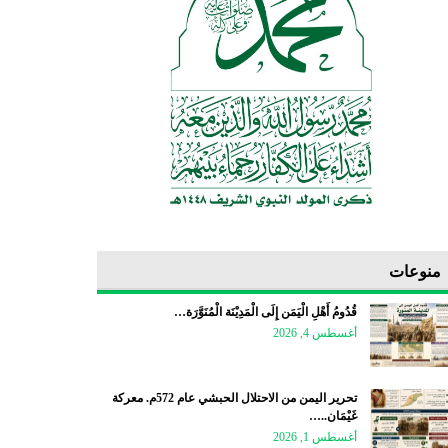
منوعات
قُدُومُ أَهْلِ الْيَمَن إِلَى الْمَدِيْنَة الْمُنَوَّرَة…
أغسطس 4, 2026
تحرير اليمن من الاحتلال الحبشي عام 572م. معركة
غَيْمَان..…
أغسطس 1, 2026