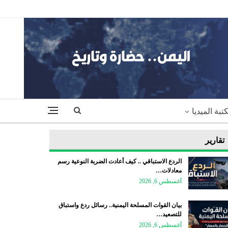
تبة الميديا
تقارير
الردع الاستباقي .. كيف أعادت الضربة النوعية رسم
معادلات…
أغسطس 6, 2026
بيان القوات المسلحة اليمنية.. رسائل ردع واستباق
للتصعيد…
أغسطس 6, 2026