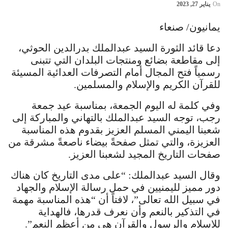
On
يناير 27, 2023
يمانيون/ صنعاء
دعا قائد الثورة السيد عبدالملك بدرالدين الحوثي،
إلى مقاطعة بضائع ومنتجات البلدان التي تتبنى
رسمياً فتح المجال أمام التصرفات العدائية المسيئة
للقرآن الكريم والإسلام والمسلمين.
وفي كلمة له اليوم الجمعة، بمناسبة عيد جمعة
رجب، توجه السيد عبدالملك بالتهاني والمباركة إلى
شعبنا اليمني المسلم العزيز بقدوم هذه المناسبة
العزيزة، والتي تمثل صفحةً بيضاء ناصعةً مشرقة من
صفحات التاريخ المجيد لشعبنا العزيز.
وقال السيد عبدالملك: “على مدى التاريخ كان هناك
دور مميز لليمنيين في حمل رسالة الإسلام والجهاد
في سبيل الله تعالى”، لافتاً أن “هذه المناسبة مهمة
في التذكير بالنعم وأن نعرف قدرها، فالهداية
للإسلام والرسول والقرآن هي من أعظم النعم”.