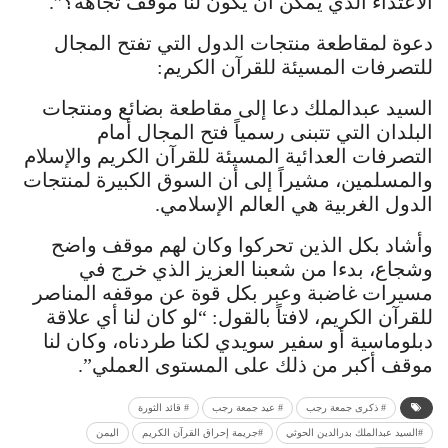
الاعتداء الذي يمكن أن يكون لنا موقف تجاهه؟”.
دعوة لمقاطعة منتجات الدول التي تفتح المجال
للتصرفات المسيئة للقرآن الكريم:
السيد عبدالملك دعا إلى مقاطعة بضائع ومنتجات
البلدان التي تتبنى رسمياً فتح المجال أمام
التصرفات العدائية المسيئة للقرآن الكريم والإسلام
والمسلمين، مشيراً إلى أن السوق الكبيرة لمنتجات
الدول الغربية هي العالم الإسلامي.
وأشاد بكل الذين تحركوا وكان لهم موقف واضح
وشجاع، بدءا من شعبنا العزيز الذي خرج في
مسيرات غاضبة وعبر بكل قوة عن موقفه المناصر
للقرآن الكريم، لافتاً بالقول: “لو كان لنا أي علاقة
دبلوماسية أو سفير سويدي لكنا طردناه، وكان لنا
موقف أكبر من ذلك على المستوى العملي”.
# ذكرى جمعة رجب
# عيد جمعة رجب
# قائد الثورة
#السيد عبدالملك بدرالدين الحوثي
#جريمة إحراق القرآن الكريم
اليمن