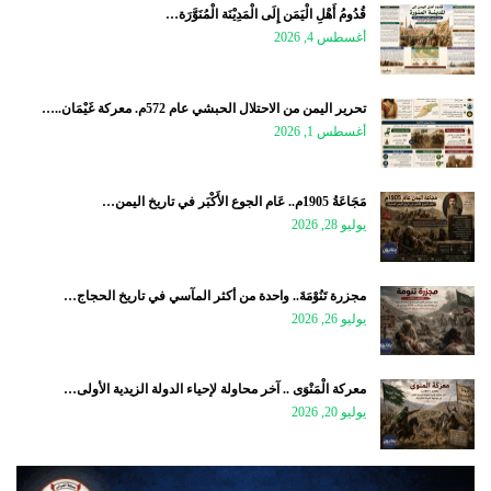
قُدُومُ أَهْلِ الْيَمَن إِلَى الْمَدِيْنَة الْمُنَوَّرَة…
أغسطس 4, 2026
تحرير اليمن من الاحتلال الحبشي عام 572م. معركة غَيْمَان..…
أغسطس 1, 2026
مَجَاعَةُ 1905م.. عَام الجوع الأَكْبَر في تاريخ اليمن…
يوليو 28, 2026
مجزرة تَنُوْمَةَ.. واحدة من أكثر المآسي في تاريخ الحجاج…
يوليو 26, 2026
معركة الْمَنْوَى .. آخر محاولة لإحياء الدولة الزيدية الأولى…
يوليو 20, 2026