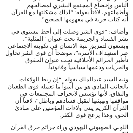
الناس وإخضاع المجتمع البشري لمصالحهم
وأطماعهم، لافتاً بقوله: “لذلك مشكلتها مع القرآن
أنه كتاب حرية في مفهومها الصحيح”.
وأضاف: “قوى الشر وصلت إلى أحط مستوى في
نشر الفساد والجريمة تحت عنوان “المثلية”،
ويسعون لتمزيق بنية الإنسان في تكوينه الاجتماعي
عبر استهداف الأسرة”، موضحاً أن قوى الشر تحاول
تأطير الجرائم الأخلاقية تحت عنوان الحقوق
والحريات ودعمها سياسياً وقانونياً.
ونبه السيد عبدالملك بقوله: “إن ربط الولاءات
بالجانب المادي هو من أسوأ ما تعمله قوى الطغيان
والنفاق، لأنها تؤسس لانحراف المجتمعات في
مواقفها وتهيئتها لتقبل فسادهم وباطل”، لافتاً أن
القرآن الكريم يبني ولاءات المؤمنين على مبادئ
الحق، وهذا يزعج قوى الكفر.
اللوبي الصهيوني اليهودي وراء جرائم حرق القرآن