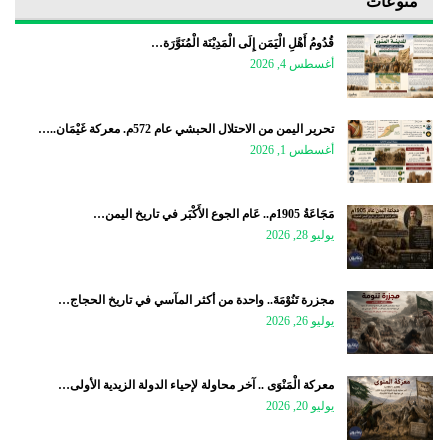
منوعات
قُدُومُ أَهْلِ الْيَمَن إِلَى الْمَدِيْنَة الْمُنَوَّرَة…
أغسطس 4, 2026
تحرير اليمن من الاحتلال الحبشي عام 572م. معركة غَيْمَان..…
أغسطس 1, 2026
مَجَاعَةُ 1905م.. عَام الجوع الأَكْبَر في تاريخ اليمن…
يوليو 28, 2026
مجزرة تَنُوْمَةَ.. واحدة من أكثر المآسي في تاريخ الحجاج…
يوليو 26, 2026
معركة الْمَنْوَى .. آخر محاولة لإحياء الدولة الزيدية الأولى…
يوليو 20, 2026