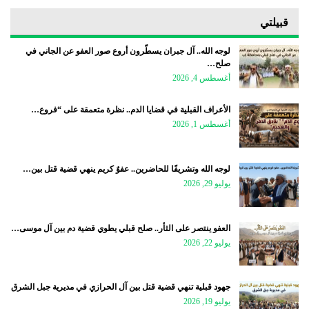
قبيلتي
لوجه الله.. آل جبران يسطّرون أروع صور العفو عن الجاني في
صلح…
أغسطس 4, 2026
الأعراف القبلية في قضايا الدم.. نظرة متعمقة على “فروع…
أغسطس 1, 2026
لوجه الله وتشريفًا للحاضرين.. عفوٌ كريم ينهي قضية قتل بين…
يوليو 29, 2026
العفو ينتصر على الثأر.. صلح قبلي يطوي قضية دم بين آل موسى…
يوليو 22, 2026
جهود قبلية تنهي قضية قتل بين آل الحرازي في مديرية جبل الشرق
يوليو 19, 2026