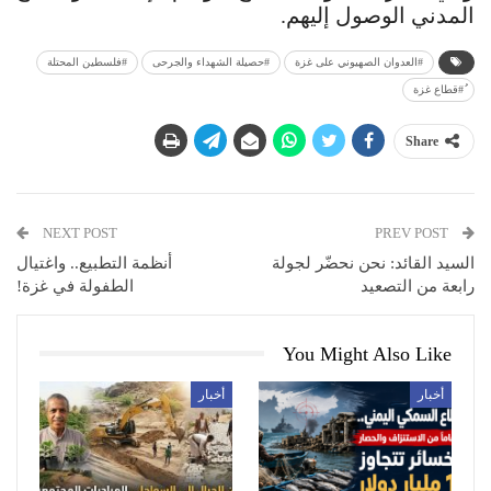
المدني الوصول إليهم.
#العدوان الصهيوني على غزة
#حصيلة الشهداء والجرحى
ُ#قطاع غزة
Share
NEXT POST
PREV POST
السيد القائد: نحن نحضّر لجولة
أنظمة التطبيع.. واغتيال
رابعة من التصعيد
الطفولة في غزة!
You Might Also Like
أخبار
أخبار