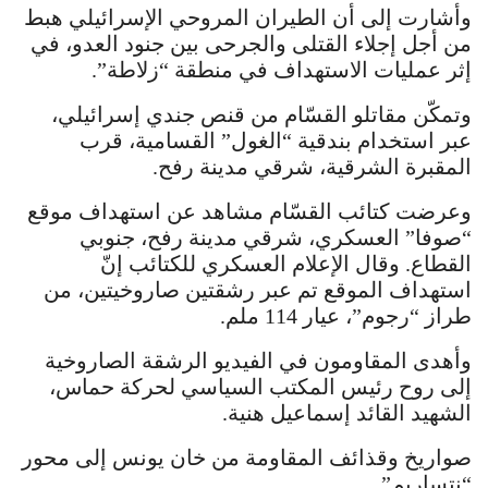
وأشارت إلى أن الطيران المروحي الإسرائيلي هبط
من أجل إجلاء القتلى والجرحى بين جنود العدو، في
إثر عمليات الاستهداف في منطقة “زلاطة”.
وتمكّن مقاتلو القسّام من قنص جندي إسرائيلي،
عبر استخدام بندقية “الغول” القسامية، قرب
المقبرة الشرقية، شرقي مدينة رفح.
وعرضت كتائب القسّام مشاهد عن استهداف موقع
“صوفا” العسكري، شرقي مدينة رفح، جنوبي
القطاع. وقال الإعلام العسكري للكتائب إنّ
استهداف الموقع تم عبر رشقتين صاروخيتين، من
طراز “رجوم”، عيار 114 ملم.
وأهدى المقاومون في الفيديو الرشقة الصاروخية
إلى روح رئيس المكتب السياسي لحركة حماس،
الشهيد القائد إسماعيل هنية.
صواريخ وقذائف المقاومة من خان يونس إلى محور
“نتساريم”