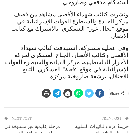
استحكام مدفعي وصاروخي.
ونشرت كتائب شهداء الأقصى مشاهد من قصف
مركز القيادة والسيطرة للقوات الإسرائيلية في
موقع “نحال عوز” العسكري، بالاشتراك مع كتائب
الأنصار.
وفي عملية مشتركة، استهدفت كتائب شهداء
الأقصى وكتائب الأنصار، الجناح العسكري لحركة
الأحرار الفلسطينية، مركز القيادة والسيطرة للقوات
الإسرائيلية في موقع “فجة” العسكري، التابع
للاحتلال، برشقة صاروخية مركزة.
Share
NEXT POST
PREV POST
جريمةُ غزة والتأثيراتُ السلبية
مرحلة إقليمية غير مسبوقة في
لوسائل الإعلام العربية
الصراع مع العدو الصهيوني: