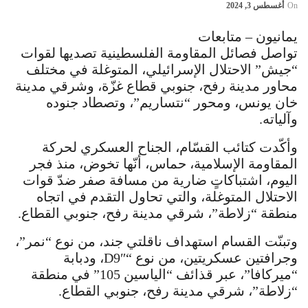
On
أغسطس 3, 2024
يمانيون – متابعات
تواصل فصائل المقاومة الفلسطينية تصديها لقوات
“جيش” الاحتلال الإسرائيلي، المتوغلة في مختلف
محاور مدينة رفح، جنوبي قطاع غزّة، وشرقي مدينة
خان يونس، ومحور “نتساريم”، وتصطاد جنوده
وآلياته.
وأكّدت كتائب القسّام، الجناح العسكري لحركة
المقاومة الإسلامية، حماس، أنّها تخوض، منذ فجر
اليوم، اشتباكاتٍ ضارية من مسافة صفر ضدّ قوات
الاحتلال المتوغلة، والتي تحاول التقدم في اتجاه
منطقة “زلاطة”، شرقي مدينة رفح، جنوبي القطاع.
وتبنّت القسام استهداف ناقلتي جند، من نوع “نمر”،
وجرافتين عسكريتين، من نوع “D9″، ودبابة
“ميركافا”، عبر قذائف “الياسين 105” في منطقة
“زلاطة”، شرقي مدينة رفح، جنوبي القطاع.