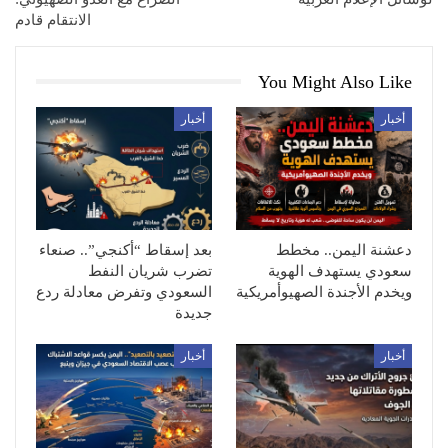
الانتقام قادم
You Might Also Like
أخبار
أخبار
دعشنة اليمن.. مخطط
بعد إسقاط “أكنجي”.. صنعاء
سعودي يستهدف الهوية
تضرب شريان النفط
ويخدم الأجندة الصهيوأمريكية
السعودي وتفرض معادلة ردع
جديدة
أخبار
أخبار