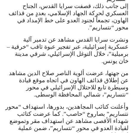
إلى جانب ذلك، قصفت سرايا القدس، الجناح
العسكري لحركة الجهاد الإسلامي، بعددٍ من قذائف
الهاون، تجمعاً لجنود العدو على خط الإمداد في
محور “نتساريم”.
ونشرت سرايا القدس مشاهد عن تدمير آلية
عسكرية إسرائيلية، عبر تفجير عبوة ثاقب “خرقية –
برميلية”، خلال التوغل الإسرائيلي، شرقي مدينة
خان يونس.
من جهتها، عرضت ألوية الناصر صلاح الدين مشاهد
عن إطلاق قذائف الهاون في اتجاه موقع قيادة
وسيطرة تابع للاحتلال الإسرائيلي في محور
“نتساريم”، شمالي المحافظة الوسطى.
وأعلنت كتائب المجاهدين، بدورها، استهداف “محور
نتساريم” بصاروخ “حاصب”. كما عرضت كتائب
شهداء الأقصى مشاهد عن استهداف مقر وتموضع
لقيادة العدو في محور “نتساريم”، ضمن عملية