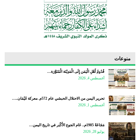
منوعات
قُدُومُ أَهْلِ الْيَمَن إِلَى الْمَدِيْنَة الْمُنَوَّرَة…
أغسطس 4, 2026
تحرير اليمن من الاحتلال الحبشي عام 572م. معركة غَيْمَان..…
أغسطس 1, 2026
مَجَاعَةُ 1905م.. عَام الجوع الأَكْبَر في تاريخ اليمن…
يوليو 28, 2026