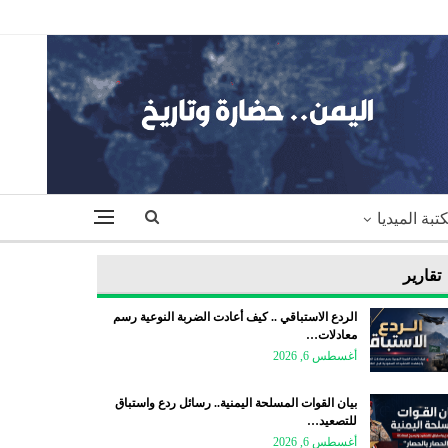
تبة الميديا
تقارير
الردع الاستباقي .. كيف أعادت الضربة النوعية رسم
معادلات…
أغسطس 6, 2026
بيان القوات المسلحة اليمنية.. رسائل ردع واستباق
للتصعيد…
أغسطس 6, 2026