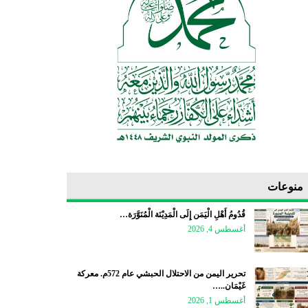
منوعات
قُدُومُ أَهْلِ الْيَمَن إِلَى الْمَدِيْنَة الْمُنَوَّرَة…
أغسطس 4, 2026
تحرير اليمن من الاحتلال الحبشي عام 572م. معركة
غَيْمَان..…
أغسطس 1, 2026