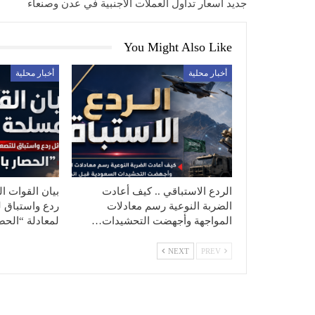
جديد أسعار تداول العملات الأجنبية في عدن وصنعاء
You Might Also Like
أخبار محلية
أخبار محلية
الردع الاستباقي .. كيف أعادت
بيان القوات ال
الضربة النوعية رسم معادلات
ردع واستباق ل
المواجهة وأجهضت التحشيدات…
لمعادلة “الح
NEXT
PREV