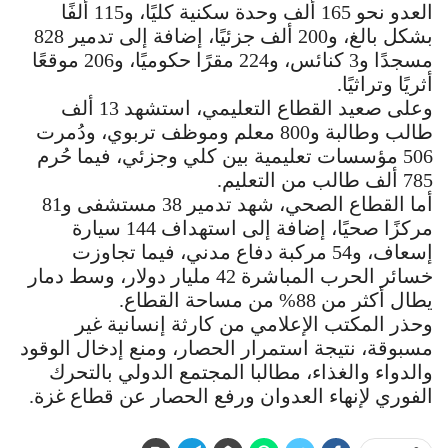
العدو نحو 165 ألف وحدة سكنية كليًا، و115 ألفًا
بشكل بالغ، و200 ألف جزئيًا، إضافة إلى تدمير 828
مسجدًا و3 كنائس، و224 مقرًا حكوميًا، و206 موقعًا
أثريًا وتراثيًا.
وعلى صعيد القطاع التعليمي، استشهد 13 ألف
طالب وطالبة و800 معلم وموظف تربوي، ودُمرت
506 مؤسسات تعليمية بين كلي وجزئي، فيما حُرم
785 ألف طالب من التعليم.
أما القطاع الصحي، شهد تدمير 38 مستشفى و81
مركزًا صحيًا، إضافة إلى استهداف 144 سيارة
إسعاف، و54 مركبة دفاع مدني، فيما تجاوزت
خسائر الحرب المباشرة 42 مليار دولار، وسط دمار
يطال أكثر من 88% من مساحة القطاع.
وحذر المكتب الإعلامي من كارثة إنسانية غير
مسبوقة، نتيجة استمرار الحصار، ومنع إدخال الوقود
والدواء والغذاء، مطالبا المجتمع الدولي بالتحرك
الفوري لإنهاء العدوان ورفع الحصار عن قطاع غزة.