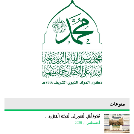
منوعات
قُدُومُ أَهْلِ الْيَمَن إِلَى الْمَدِيْنَة الْمُنَوَّرَة…
أغسطس 4, 2026