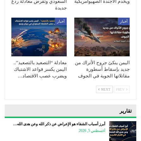
ويخدم الأجندة الصهيوأمريكية
السعودي وتفرض معادلة ردع
جديدة
أخبار
أخبار
اليمن ينكئ جروح الأتراك من
معادلة “التصعيد بالتصعيد”..
جديد بإسقاط أسطورة
اليمن يكسر قواعد الاشتباك
مقاتلاتها الجوية في الجوف
ويضرب عصب الاقتصاد…
NEXT
PREV
تقارير
أبرز أسباب الشقاء هو الإعراض عن ذكر الله وعن هدى الله…
أغسطس 5, 2026