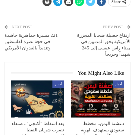
Share
NEXT POST
PREV POST
ارتفاع حصيلة ضحايا المجزرة
221 مسيرة جماهيرية حاشدة
الأمريكية بحق المدنيين في
في حجة نصرة لفلسطين
ميناء راس عيسى إلى 245
وتنديداً بالعدوان الأمريكي
شهيداً وجريحاً
You Might Also Like
أخبار
أخبار
دعشنة اليمن.. مخطط
بعد إسقاط “أكنجي”.. صنعاء
سعودي يستهدف الهوية
تضرب شريان النفط