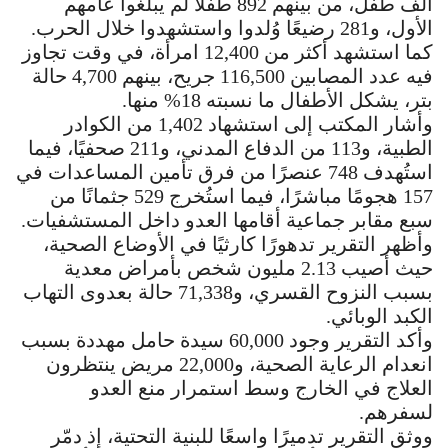
ألف طفل، من بينهم 892 طفلًا لم يبلغوا عامهم
الأول، و281 رضيعًا وُلدوا واستشهدوا خلال الحرب.
كما استشهد أكثر من 12,400 امرأة، في وقت تجاوز
فيه عدد المصابين 116,500 جريح، بينهم 4,700 حالة
بتر، يشكل الأطفال ما نسبته 18% منها.
وأشار المكتب إلى استشهاد 1,402 من الكوادر
الطبية، و113 من الدفاع المدني، و211 صحفيًا، فيما
استُهدف 748 عنصرًا من فرق تأمين المساعدات في
157 هجومًا مباشرًا، فيما استُخرج 529 جثمانًا من
سبع مقابر جماعية أقامها العدو داخل المستشفيات.
وأظهر التقرير تدهورًا كارثيًا في الأوضاع الصحية،
حيث أصيب 2.13 مليون شخص بأمراض معدية
بسبب النزوح القسري، و71,338 حالة بعدوى التهاب
الكبد الوبائي.
وأكد التقرير وجود 60,000 سيدة حامل مهددة بسبب
انعدام الرعاية الصحية، و22,000 مريض ينتظرون
العلاج في الخارج وسط استمرار منع العدو
لسفرهم.
ووثق التقرير تدميرًا واسعًا للبنية التحتية، إذ دمّر