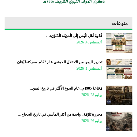
منوعات
قُدُومُ أَهْلِ الْيَمَن إِلَى الْمَدِيْنَة الْمُنَوَّرَة…
أغسطس 4, 2026
تحرير اليمن من الاحتلال الحبشي عام 572م. معركة غَيْمَان..…
أغسطس 1, 2026
مَجَاعَةُ 1905م.. عَام الجوع الأَكْبَر في تاريخ اليمن…
يوليو 28, 2026
مجزرة تَنُوْمَةَ.. واحدة من أكثر المآسي في تاريخ الحجاج…
يوليو 26, 2026