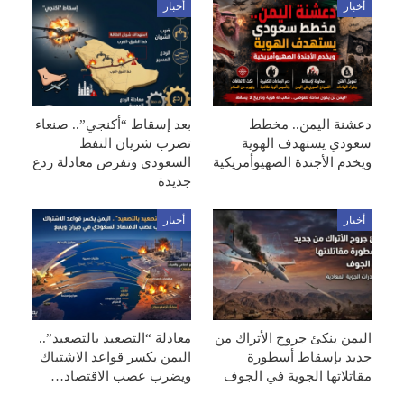
أخبار
أخبار
دعشنة اليمن.. مخطط
بعد إسقاط “أكنجي”.. صنعاء
سعودي يستهدف الهوية
تضرب شريان النفط
ويخدم الأجندة الصهيوأمريكية
السعودي وتفرض معادلة ردع
جديدة
أخبار
أخبار
اليمن ينكئ جروح الأتراك من
معادلة “التصعيد بالتصعيد”..
جديد بإسقاط أسطورة
اليمن يكسر قواعد الاشتباك
مقاتلاتها الجوية في الجوف
ويضرب عصب الاقتصاد…