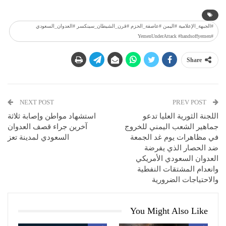
#الجبهة_الإعلامية #اليمن #عاصفة_الحزم #قرن_الشيطان_سينكسر #العدوان_السعودي
#YemenUnderAttack #handsoffyemen
Share
NEXT POST
PREV POST
اللجنة الثورية العليا تدعو
استشهاد مواطن وإصابة ثلاثة
جماهير الشعب اليمني للخروج
آخرين جراء قصف العدوان
في مظاهرات يوم غد الجمعة
السعودي لمدينة تعز
ضد الحصار الذي يفرضة
العدوان السعودي الأمريكي
وانعدام المشتقات النفطية
والاحتياجات الضرورية
You Might Also Like