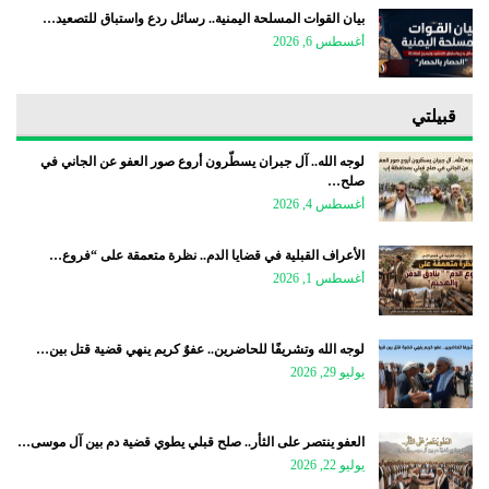
بيان القوات المسلحة اليمنية.. رسائل ردع واستباق للتصعيد…
أغسطس 6, 2026
قبيلتي
لوجه الله.. آل جبران يسطّرون أروع صور العفو عن الجاني في
صلح…
أغسطس 4, 2026
الأعراف القبلية في قضايا الدم.. نظرة متعمقة على “فروع…
أغسطس 1, 2026
لوجه الله وتشريفًا للحاضرين.. عفوٌ كريم ينهي قضية قتل بين…
يوليو 29, 2026
العفو ينتصر على الثأر.. صلح قبلي يطوي قضية دم بين آل موسى…
يوليو 22, 2026