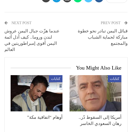
NEXT POST
PREV POST
قبائل اليمن تبادر نحو خطوة
عندما هزّت جبال اليمن عروش
مباركة لحماية الشباب
لندن وروما.. كيف أذل أئمة
والمجتمع
اليمن أقوى إمبراطوريتين في
العالم
You Might Also Like
كتابات
كتابات
أمريكا إلى السقوط دُر..
أوهام “اتفاقية مكة”
رهان السعودي الخاسر