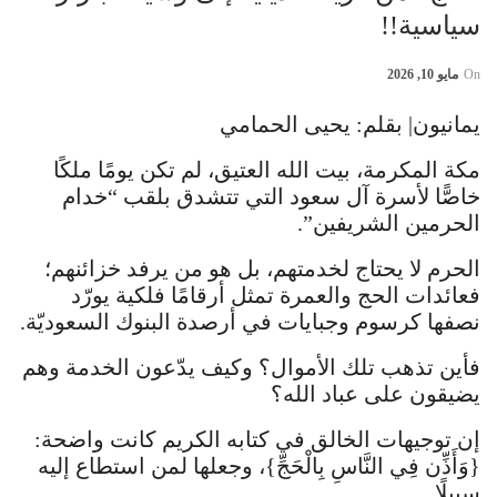
سياسية!!
On
مايو 10, 2026
يمانيون| بقلم: يحيى الحمامي
مكة المكرمة، بيت الله العتيق، لم تكن يومًا ملكًا
خاصًّا لأسرة آل سعود التي تتشدق بلقب “خدام
الحرمين الشريفين”.
الحرم لا يحتاج لخدمتهم، بل هو من يرفد خزائنهم؛
فعائدات الحج والعمرة تمثل أرقامًا فلكية يورّد
نصفها كرسوم وجبايات في أرصدة البنوك السعوديّة.
فأين تذهب تلك الأموال؟ وكيف يدّعون الخدمة وهم
يضيقون على عباد الله؟
إن توجيهات الخالق في كتابه الكريم كانت واضحة:
{وَأَذِّن فِي النَّاسِ بِالْحَجِّ}، وجعلها لمن استطاع إليه
سبيلًا.