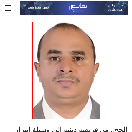
الحج.. من فريضة دينية إلى وسيلة ابتزاز