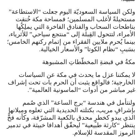
ولكن السياسة السعوديّة اليوم جعلت “الاستطاعة”
مستحيلةً لأغلب المسلمين؛ فمساحة مكة خُنقت
بناطحات السحاب والفنادق الفاخرة التي يملِكُها
الأمراء، لتتحول القِبلة إلى “منتجع سياحي” للأثرياء،
بينما يُحرم ملايين الفقراء من إتمام ركنهم الخامس؛
بسَببِ “نظام الكوتا” والأسعار الخيالية.
مكةُ في قبضةِ المخطّطاتِ المشبوهة
لا يمكننا عزل ما يحدث في مكة عن السياسات
الخارجية؛ فالواقع يثبت أن الحرم بات تحت إشراف
غير مباشر من أدوات “الماسونية العالمية”.
ولنتأمل في هندسة “برج الساعة” الذي صُمم
بإشرافٍ مريب، بكتلته الحديدية التي تعلوه وميلانها
الذي يبدو كخطرٍ محدق بالكعبة المشرّفة، وكأنه فخٌّ
ينتظر “كارثة طبيعية” ليحقّق أهدافا خبيثة في تدمير
الرموز المقدسة للإسلام.