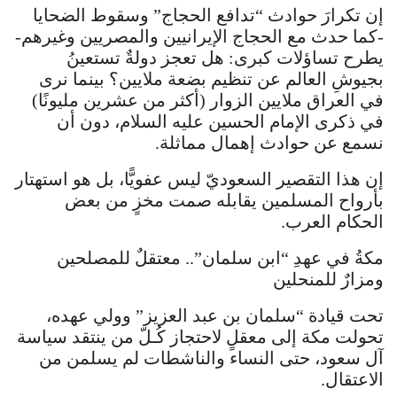
إن تكرارَ حوادث “تدافع الحجاج” وسقوط الضحايا
-كما حدث مع الحجاج الإيرانيين والمصريين وغيرهم-
يطرح تساؤلات كبرى: هل تعجز دولةٌ تستعينُ
بجيوشِ العالم عن تنظيم بضعة ملايين؟ بينما نرى
في العراق ملايين الزوار (أكثر من عشرين مليونًا)
في ذكرى الإمام الحسين عليه السلام، دون أن
نسمع عن حوادث إهمال مماثلة.
إن هذا التقصير السعوديّ ليس عفويًّا، بل هو استهتار
بأرواح المسلمين يقابله صمت مخزٍ من بعض
الحكام العرب.
مكةُ في عهدِ “ابن سلمان”.. معتقلٌ للمصلحين
ومزارٌ للمنحلين
تحت قيادة “سلمان بن عبد العزيز” وولي عهده،
تحولت مكة إلى معقلٍ لاحتجاز كُـلّ من ينتقد سياسة
آل سعود، حتى النساء والناشطات لم يسلمن من
الاعتقال.