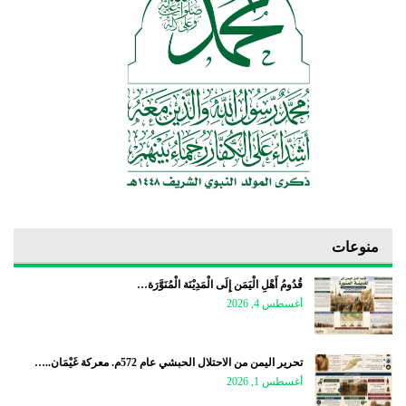
منوعات
قُدُومُ أَهْلِ الْيَمَن إِلَى الْمَدِيْنَة الْمُنَوَّرَة…
أغسطس 4, 2026
تحرير اليمن من الاحتلال الحبشي عام 572م. معركة غَيْمَان..…
أغسطس 1, 2026