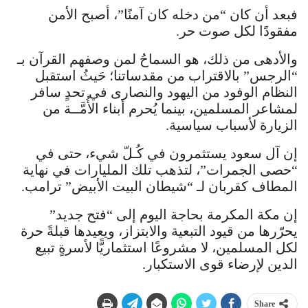
فبعد أن كان “من دخله كان آمنًا”، أصبح الأمن
مفقودًا لكل صوت حر.
والأدهى من ذلك، هو السماحُ لمن وصفهم القرآن بـ
“الرجس” بالاقتراب من مقدساتنا؛ حَيثُ استقبل
النظام الوفود من اليهود والنصارى في تحدٍ سافر
لمشاعر المسلمين، بينما يُحرم أبناء الأُمَّــة من
الزيارة لأسباب سياسية.
إن آل سعود يستثمرون في كُـلّ شيء، حتى في
“حصى الجمرات”، لتذهب تلك المليارات في نهاية
المطاف كقربان لـ “شيطان البيت الأبيض” ترامب.
إن مكة المكرمة بحاجة اليوم إلى “فتح جديد”
يحرّرها من قيود التبعية والابتزاز، ويعيدها قبلةً حرة
لكل المسلمين، لا مشروعًا استثماريًّا لأسرةٍ تبيع
الدين لإرضاء قوى الاستكبار.
Share