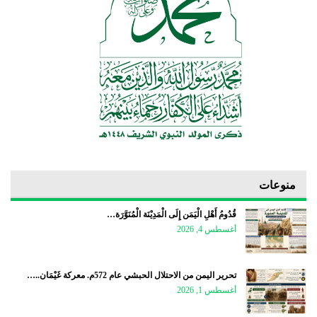
منوعات
قُدُومُ أَهْلِ الْيَمَن إِلَى الْمَدِيْنَة الْمُنَوَّرَة…
أغسطس 4, 2026
تحرير اليمن من الاحتلال الحبشي عام 572م. معركة غَيْمَان..…
أغسطس 1, 2026