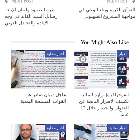
NEXT POST
PREV POST
القرآن الكريم وبناء الوعي في
غزة الصمود ولبنان الإباء..
مواجهة المشروع الصهيوني
رسائل السيد القائد في وجه
الإبادة والتخاذل العربي
You Might Also Like
أخبار
أخبار محلية
انفوجرافيك| وزارة المالية
عاجل : بيان صادر عن
تكشف الأضرار الناتجة عن
القوات المسلحة اليمنية
العدوان والحصار خلال 12
عاماً
أخبار محلية
أخبار محلية