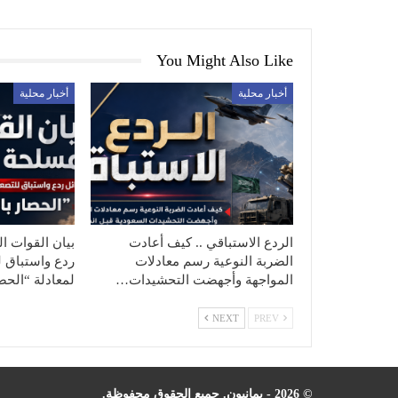
You Might Also Like
أخبار محلية
أخبار محلية
الردع الاستباقي .. كيف أعادت
بيان القوات ال
الضربة النوعية رسم معادلات
ردع واستباق ل
المواجهة وأجهضت التحشيدات…
لمعادلة “الح
NEXT
PREV
© 2026 - يمانيون. جميع الحقوق محفوظة.