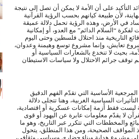
ئد التأكيد على أن الأمة لا يمكن أن تصل إلى نتيجة
هاينة، لأن طبيعة كيانهم بحسب الرؤية القرآنية
فساد في الأرض، وهذه الرؤية تحمل دلالة عميقة
لفكرة “السلام الدائم” مع العدو، أو إمكانية
ئع التاريخية منذ احتلال فلسطين وحتى اليوم
شروع تعايش، وإنما مشروع توسع وهيمنة وعدوان،
مة، بحيث لا تنخدع بالشعارات السياسية أو
 لم توقف جرائم الاحتلال ولا سياسات الاستيطان
 المرجعية الأساسية التي تقدّم الفهم الدقيق
التأثيرات السياسية الغربية، وهنا تتجلى دلالة
 ليست فقط أزمة إمكانات عسكرية أو اقتصادية،
 لا يقدّم معلومات عابرة عن اليهود أو قوى
ئع والمخططات التي تتكرر عبر التاريخ، وهو ما
اذ المواقف الصحيحة، ومن هذا المنطلق، يتحول
 إلى مشروع هداية وبناء حضاري وسياسي وثقافي،