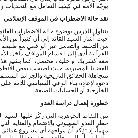
يوجّه الأمة في كيفية التعامل مع التحديات وا
نقد حالة الاضطراب في الموقف الإسلامي
يتناول الدرس بوضوح حالة الاضطراب القائمة
حيث أشار السيد القائد إلى أن كثيراً من ال
من التخبط والتعامل غير الواقعي مع طبيعة ال
القرآنية أدى إلى انقسام المواقف داخل الأمة
معه كشريك أو حليف محتمل، كما يشير هذا ال
القضايا المصيرية، حيث أصبحت بعض الأنظمة 
متجاهلة الحقائق التاريخية والجرائم المس
دعوة لإعادة بناء الوعي السياسي للأمة عل
الخارجية أو الحسابات الضيقة.
خطورة إهمال دراسة العدو
من النقاط الجوهرية التي ركّز عليها السيد ال
خطر العدو الصهيوني بالاهتمام والعناية التي 
مهماً، إذ تؤكد أن مواجهة أي مشروع عدائي ل
وأدواته وأساليبه، فالعدو وفق هذا المنظور 