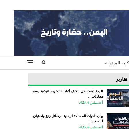
تبة الميديا
تقارير
الردع الاستباقي .. كيف أعادت الضربة النوعية رسم
معادلات…
أغسطس 6, 2026
بيان القوات المسلحة اليمنية.. رسائل ردع واستباق
للتصعيد…
أغسطس 6, 2026