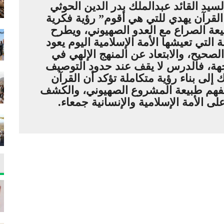
سيد القائد عبدالملك بدر الدين الحوثي
قرآن يهدي للتي هي أقوم” رؤية فكرية
عة الصراع مع العدو الصهيوني، ويطرح
 التي تعيشها الأمة الإسلامية اليوم يعود
لصحيح، والابتعاد عن المنهج الإلهي في
هة، فالدرس لا يقف عند حدود التوصيف
 إلى بناء رؤية متكاملة تؤكد أن القرآن
 لفهم طبيعة المشروع الصهيوني، والكشف
ى الأمة الإسلامية والإنسانية جمعاء.