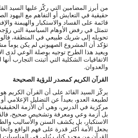
من أبرز المضامين التي ركّز عليها السيد القا
حقيقية في التعايش أو التفاهم مع اليهود الص
قائمة على الفساد والاستكبار والهيمنة والإ
تتمثل في رفض الأوهام السياسية التي روّجت 
تحويله إلى شريك طبيعي في المنطقة، فالوقا
تؤكد أن المشروع الصهيوني لم يكن يوماً م
ويعيد هذا الطرح توجيه بوصلة الوعي لدى الأ
الاتفاقيات الشكلية التي أثبتت التجارب أنها
والعدوان.
القرآن الكريم كمصدر للرؤية الصحيحة
يركّز السيد القائد على أن القرآن الكريم هو
لطبيعة العدو، بعيداً عن التضليل الإعلامي أو 
مركزية في الدرس، وهي أن الأزمة الحقيقية
بل أزمة وعي ومعرفة وتشخيص صحيح، فالقرآن
الاستكبار، بل يكشف السنن والأساليب والطبا
يجعل الأمة أكثر قدرة على فهم الواقع واتخ
القرآن من مجرد كتاب يُتلى في المناسبات