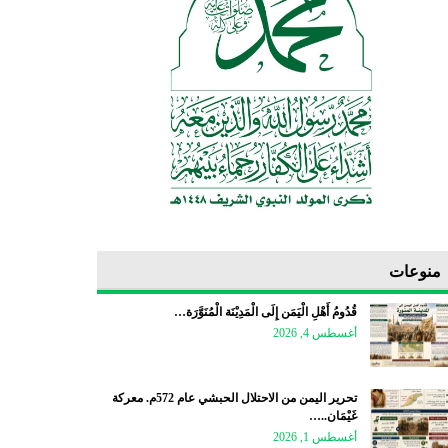
منوعات
قُدُومُ أَهْلِ الْيَمَن إِلَى الْمَدِيْنَة الْمُنَوَّرَة…
أغسطس 4, 2026
تحرير اليمن من الاحتلال الحبشي عام 572م. معركة
غَيْمَان..…
أغسطس 1, 2026