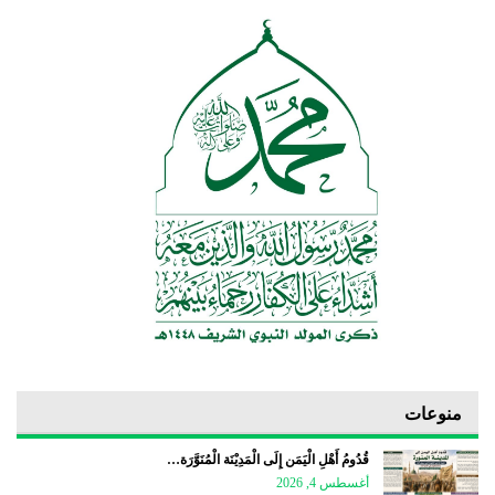
منوعات
قُدُومُ أَهْلِ الْيَمَن إِلَى الْمَدِيْنَة الْمُنَوَّرَة…
أغسطس 4, 2026