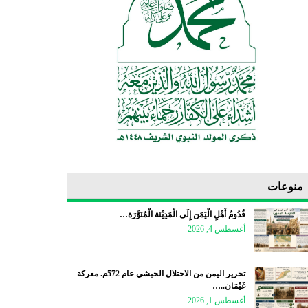
منوعات
قُدُومُ أَهْلِ الْيَمَن إِلَى الْمَدِيْنَة الْمُنَوَّرَة…
أغسطس 4, 2026
تحرير اليمن من الاحتلال الحبشي عام 572م. معركة
غَيْمَان..…
أغسطس 1, 2026