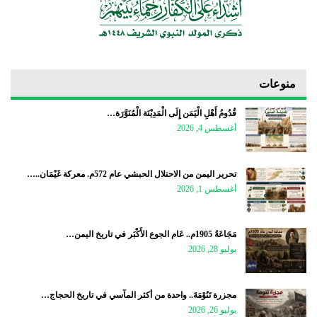
منوعات
قُدُومُ أَهْلِ الْيَمَن إِلَى الْمَدِيْنَة الْمُنَوَّرَة…
أغسطس 4, 2026
تحرير اليمن من الاحتلال الحبشي عام 572م. معركة غَيْمَان..…
أغسطس 1, 2026
مَجَاعَةُ 1905م.. عَام الجوع الأَكْبَر في تاريخ اليمن…
يوليو 28, 2026
مجزرة تَنُوْمَةَ.. واحدة من أكثر المآسي في تاريخ الحجاج…
يوليو 26, 2026