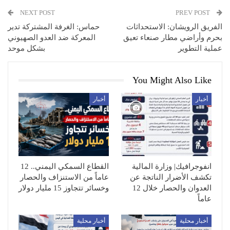
NEXT POST
PREV POST
الفريق الرويشان: الاستحداثات
حماس: الغرفة المشتركة تدير
بحرم وأراضي مطار صنعاء تعيق
المعركة ضد العدو الصهيوني
عملية التطوير
بشكل موحد
You Might Also Like
أخبار
أخبار
انفوجرافيك| وزارة المالية
القطاع السمكي اليمني.. 12
تكشف الأضرار الناتجة عن
عاماً من الاستنزاف والحصار
العدوان والحصار خلال 12
وخسائر تتجاوز 15 مليار دولار
عاماً
أخبار محلية
أخبار محلية