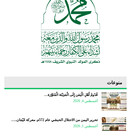
منوعات
قُدُومُ أَهْلِ الْيَمَن إِلَى الْمَدِيْنَة الْمُنَوَّرَة…
أغسطس 4, 2026
تحرير اليمن من الاحتلال الحبشي عام 572م. معركة غَيْمَان..…
أغسطس 1, 2026