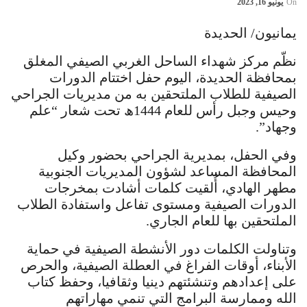
On
يونيو 16, 2023
يمانيون/ الحديدة
نظّم مركز شهداء الساحل الغربي الصيفي المغلق
بمحافظة الحديدة، اليوم حفل اختتام الدورات
الصيفية للطلاب الملتحقين به من مديريات الجراحي
وحيس وجبل رأس للعام 1444ھ تحت شعار “علم
وجهاد”.
وفي الحفل، بمديرية الجراحي بحضور وكيل
المحافظة المساعد لشؤون المديريات الجنوبية
مطهر الهادي، أُلقيت كلمات أشادت بمخرجات
الدورات الصيفية ومستوى تفاعل واستفادة الطلاب
الملتحقين بها للعام الجاري.
وتناولت الكلمات دور الأنشطة الصيفية في حماية
الأبناء، أوقات الفراغ في العطلة الصيفية، والحرص
على إعدادهم وتنشئتهم دينيا وثقافيا، وحفظ كتاب
الله وممارسة البرامج التي تنمي مهاراتهم