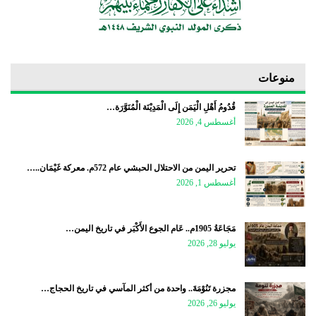
منوعات
قُدُومُ أَهْلِ الْيَمَن إِلَى الْمَدِيْنَة الْمُنَوَّرَة…
أغسطس 4, 2026
تحرير اليمن من الاحتلال الحبشي عام 572م. معركة غَيْمَان..…
أغسطس 1, 2026
مَجَاعَةُ 1905م.. عَام الجوع الأَكْبَر في تاريخ اليمن…
يوليو 28, 2026
مجزرة تَنُوْمَةَ.. واحدة من أكثر المآسي في تاريخ الحجاج…
يوليو 26, 2026