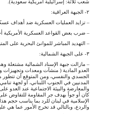
شعب ثلاثة: إسرائيلية أمريكية سعودية).
٢- الجبهة العراقية:
– تزايد العمليات العسكرية ضد أهداف عسكري
– ضرب بعض القواعد العسكرية الأمريكية أحيا
– التهديد المباشر للموانئ البحرية على الم
٣- على الجبهة الشمالية:
– مازالت جبهة الإسناد الشمالية مشتعلة وه
العدو المادية ( منشآت ومعدات وتجهيزات و
الجسدي والنفسي، ومن المتوقع أن تتطور مع 
المدنيين في الجنوب اللبناني، أو لجهة تنا
والمعارضة والبيئة الاجتماعية عند العدو عل
الإسلامية في لبنان للرد بما يناسب حجم هذا 
والردع، وبالتالي قد تخرج الأمور عما هي عليه