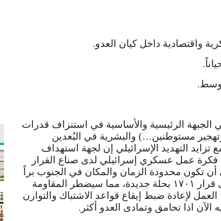
ة واقتصادية داخل كيان العدو.
ناً.
توسط.
ي الجبهة الرئيسية والأساسية في استنزاف قدرات
تهجير مستوطنين…) والبشرية في البُعدين
تزايد التهديد الإسرائيلي إن لجهة استهداف
مي فكرة عمل عسكري إسرائيلي لدى صناع القرار
ى أن تكون محدودة الزمان والمكان في الجنوب براً
كان أو جواً بهدف جر المقاومة للتفاوض على قرار ١٧٠١ بحلة جديدة، مما سيضطر المقاومة
العمل لإعادة ضبط إيقاع قواعد الاشتباك والتوازن
 الآن اذا تحامق وتمادى العدو أكثر.