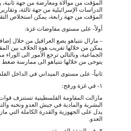
المؤقت من موالاة ومعارضة من جهة ثانية، و
الدراسات الإسرائيلية من جهة ثالثة، وتقاري
المؤقت من جهة رابعة، يمكن استخلاص التقدي
أولاً- على مستوى مفاوضات غزة:
– مازال نتنياهو يضع العراقيل من خلال إض
يمكن من خلالها تقريب هوة الخلاف بين المقا
الجماعية، وبالتالي ترجع الأمور الى الوراء م
يتوخى من خلالها نتنياهو الى ممارسة ضغط أ
ثانياً- على مستوى الميداني في الداخل الف
١- في غزة ورفح:
مازالت المقاومة الفلسطينية تستنزف قوات 
البشرية والمادية في جيش العدو ونخبه والت
يدل على الجهوزية والقدرة الكاملة التي مازا
العدو.
٢- في الضفة الغربية: