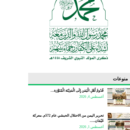
منوعات
قُدُومُ أَهْلِ الْيَمَن إِلَى الْمَدِيْنَة الْمُنَوَّرَة…
أغسطس 4, 2026
تحرير اليمن من الاحتلال الحبشي عام 572م. معركة
غَيْمَان..…
أغسطس 1, 2026