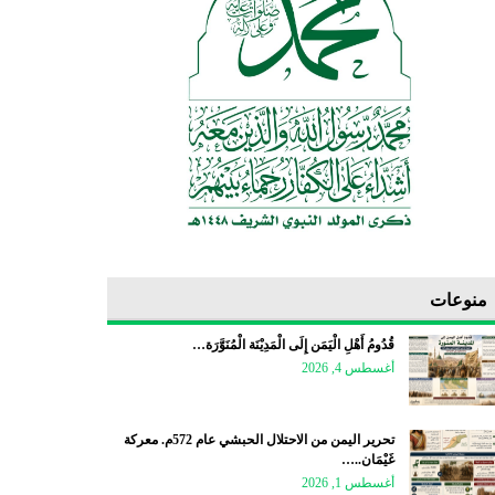
منوعات
قُدُومُ أَهْلِ الْيَمَن إِلَى الْمَدِيْنَة الْمُنَوَّرَة…
أغسطس 4, 2026
تحرير اليمن من الاحتلال الحبشي عام 572م. معركة
غَيْمَان..…
أغسطس 1, 2026