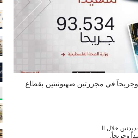
اعة الماضية.. 96 شهيداً وجريحاً في مجزرتين صهيونيتين بقطاع
يدتين خلال الـ