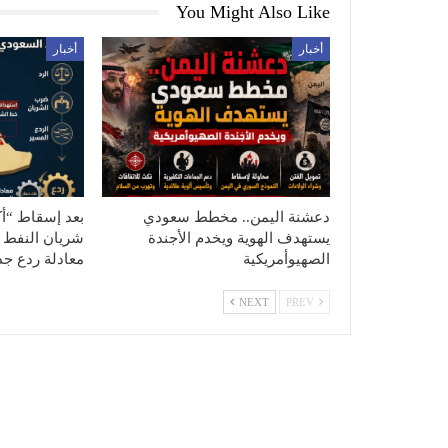
You Might Also Like
أخبار
أخبار
دعشنة اليمن.. مخطط سعودي
بعد إسقاط “أ
يستهدف الهوية ويخدم الأجندة
شريان النفط 
الصهيوأمريكية
معادلة ردع جد
NEXT
PREV