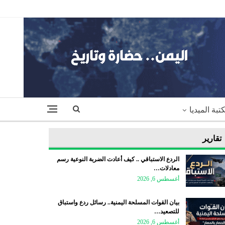
تبة الميديا
تقارير
الردع الاستباقي .. كيف أعادت الضربة النوعية رسم
معادلات…
أغسطس 6, 2026
بيان القوات المسلحة اليمنية.. رسائل ردع واستباق
للتصعيد…
أغسطس 6, 2026