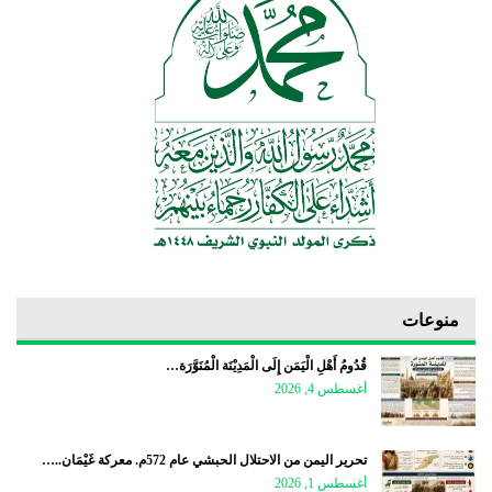
منوعات
قُدُومُ أَهْلِ الْيَمَن إِلَى الْمَدِيْنَة الْمُنَوَّرَة…
أغسطس 4, 2026
تحرير اليمن من الاحتلال الحبشي عام 572م. معركة غَيْمَان..…
أغسطس 1, 2026