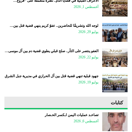
الأعراف القبلية في قضايا الدم.. نظرة متعمقة على “فروع…
أغسطس 1, 2026
لوجه الله وتشريفًا للحاضرين.. عفوٌ كريم ينهي قضية قتل بين…
يوليو 29, 2026
العفو ينتصر على الثأر.. صلح قبلي يطوي قضية دم بين آل موسى…
يوليو 22, 2026
جهود قبلية تنهي قضية قتل بين آل الحرازي في مديرية جبل الشرق
يوليو 19, 2026
كتابات
تصاعـد عمليات اليمن لـكسر الحـصار
أغسطس 6, 2026