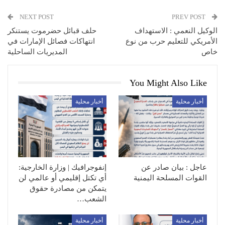
NEXT POST
PREV POST
الوكيل النعمي : الاستهداف
حلف قبائل حضرموت يستنكر
الأمريكي للتعليم حرب من نوع
انتهاكات فصائل الإمارات في
خاص
المديريات الساحلية
You Might Also Like
أخبار محلية
أخبار محلية
عاجل : بيان صادر عن
إنفوجرافيك | وزارة الخارجية:
القوات المسلحة اليمنية
أي تكتل إقليمي أو عالمي لن
يتمكن من مصادرة حقوق
الشعب…
أخبار محلية
أخبار محلية