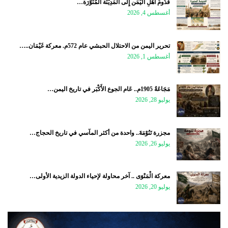
قُدُومُ أَهْلِ الْيَمَن إِلَى الْمَدِيْنَة الْمُنَوَّرَة…
أغسطس 4, 2026
تحرير اليمن من الاحتلال الحبشي عام 572م. معركة غَيْمَان..…
أغسطس 1, 2026
مَجَاعَةُ 1905م.. عَام الجوع الأَكْبَر في تاريخ اليمن…
يوليو 28, 2026
مجزرة تَنُوْمَةَ.. واحدة من أكثر المآسي في تاريخ الحجاج…
يوليو 26, 2026
معركة الْمَنْوَى .. آخر محاولة لإحياء الدولة الزيدية الأولى…
يوليو 20, 2026