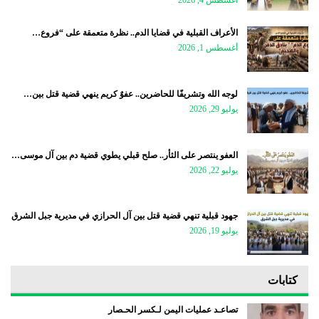
الأعراف القبلية في قضايا الدم.. نظرة متعمقة على “فروع…
أغسطس 1, 2026
لوجه الله وتشريفًا للحاضرين.. عفوٌ كريم ينهي قضية قتل بين…
يوليو 29, 2026
العفو ينتصر على الثأر.. صلح قبلي يطوي قضية دم بين آل موسى…
يوليو 22, 2026
جهود قبلية تنهي قضية قتل بين آل الحرازي في مديرية جبل الشرق
يوليو 19, 2026
كتابات
تصاعـد عمليات اليمن لـكسر الحـصار