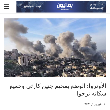
الأونروا: الوضع بمخيم جنين كارثي وجميع
سكانه نزحوا
On
فبراير 5, 2025