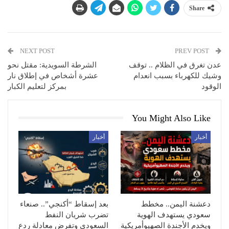
Share
NEXT POST
PREV POST
عدن تغرق في الظلام .. توقف
الشرطة السويدية: مقتل نحو
وشيك للكهرباء بسبب انعدام
عشرة أشخاص في إطلاق نار
الوقود
بمركز لتعليم الكبار
You Might Also Like
أخبار
أخبار
دعشنة اليمن.. مخطط
بعد إسقاط “أكنجي”.. صنعاء
سعودي يستهدف الهوية
تضرب شريان النفط
ويخدم الأجندة الصهيوأمريكية
السعودي وتفرض معادلة ردع