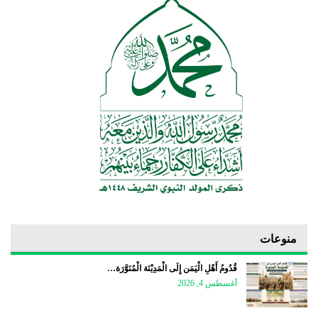
منوعات
قُدُومُ أَهْلِ الْيَمَن إِلَى الْمَدِيْنَة الْمُنَوَّرَة…
أغسطس 4, 2026