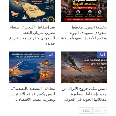
دعشنة اليمن.. مخطط
بعد إسقاط “أكنجي”.. صنعاء
سعودي يستهدف الهوية
تضرب شريان النفط
ويخدم الأجندة الصهيوأمريكية
السعودي وتفرض معادلة ردع
جديدة
أخبار
أخبار
اليمن ينكئ جروح الأتراك من
معادلة “التصعيد بالتصعيد”..
جديد بإسقاط أسطورة
اليمن يكسر قواعد الاشتباك
مقاتلاتها الجوية في الجوف
ويضرب عصب الاقتصاد…
NEXT
PREV