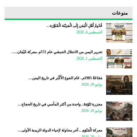
منوعات
قُدُومُ أَهْلِ الْيَمَن إِلَى الْمَدِيْنَة الْمُنَوَّرَة…
أغسطس 4, 2026
تحرير اليمن من الاحتلال الحبشي عام 572م. معركة غَيْمَان..…
أغسطس 1, 2026
مَجَاعَةُ 1905م.. عَام الجوع الأَكْبَر في تاريخ اليمن…
يوليو 28, 2026
مجزرة تَنُوْمَةَ.. واحدة من أكثر المآسي في تاريخ الحجاج…
يوليو 26, 2026
معركة الْمَنْوَى .. آخر محاولة لإحياء الدولة الزيدية الأولى…
يوليو 20, 2026