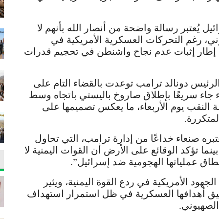
 يُعتبر رسالة واضحة من أنصار الله بأنهم لا
ي، رغم التحركات العسكرية الأمريكية في
ي إطار إثبات عدم نجاح واشنطن في تحجيم قدرات
ة الرئيس دونالد ترامب توعدت بالقضاء التام على
اء جاء سريعًا بإطلاق صاروخ باليستي باتجاه وسط
النقب يوم الأربعاء، ما يعكس تصميمها على
لمتكررة.
تبره صنعاء خداعًا من إدارة ترامب، التي تحاول
ما تؤكد الوقائع على الأرض أن القوات اليمنية لا
طاق عملياتها الهجومية ضد إسرائيل”.
ود الأمريكية في ردع القوة اليمنية، ويثير
ق أهدافها العسكرية في ظل استمرار استهداف
الصهيوني.