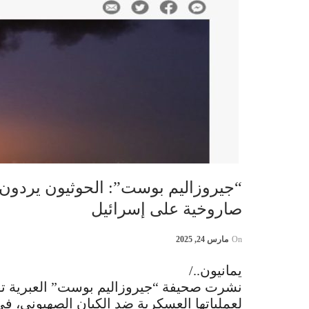
“جيروزاليم بوست”: الحوثيون يردون 
صاروخية على إسرائيل
On
مارس 24, 2025
يمانيون../
نشرت صحيفة “جيروزاليم بوست” العبرية تقرير
لعملياتها العسكرية ضد الكيان الصهيوني، في