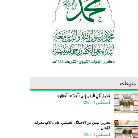
منوعات
قُدُومُ أَهْلِ الْيَمَن إِلَى الْمَدِيْنَة الْمُنَوَّرَة…
أغسطس 4, 2026
تحرير اليمن من الاحتلال الحبشي عام 572م. معركة
غَيْمَان..…
أغسطس 1, 2026