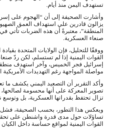
تستهدف اليمن منذ أيام.
وأشارت الصحيفة إلى أن “الهجوم على إسرائيل
يزالون قادرين على استهداف العمق الصهيون
المنطقة”، معتبرةً أن هذه الضربات تأتي ف
صنعاء العسكرية.
ووفقًا للتحليل، فإن الولايات المتحدة بقياد
القوات اليمنية إذا لم تستسلم، لكن ردّ صنع
إسرائيل فجر الخميس، وآخر استهدف منطقة 
مواصلة المواجهة رغم التهديدات الأمريكية ا
وأكد التقرير أن التصعيد اليمني يكشف ما تع
تصوير المعركة على أنها محسومة لصالحها، بين
تزال تحتفظ بقدراتها العسكرية، بل وتوسع ن
ويعكس هذا التطور، بحسب الصحيفة، فشل الجه
تساؤلات حول مدى قدرة واشنطن على تحقي
القوات اليمنية لمواقع حساسة داخل الكيان 