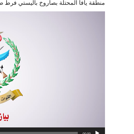
منطقة يافا المحتلة بصاروخ باليستي فرط صوتي وطائ
Video
Player
00:00