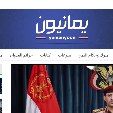
ملوك وحكام اليمن
منوعات
كتابات
جرائم العدوان
مك