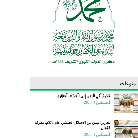
منوعات
قُدُومُ أَهْلِ الْيَمَن إِلَى الْمَدِيْنَة الْمُنَوَّرَة…
أغسطس 4, 2026
تحرير اليمن من الاحتلال الحبشي عام 572م. معركة
غَيْمَان..…
أغسطس 1, 2026