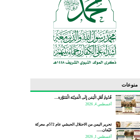
منوعات
قُدُومُ أَهْلِ الْيَمَن إِلَى الْمَدِيْنَة الْمُنَوَّرَة…
أغسطس 4, 2026
تحرير اليمن من الاحتلال الحبشي عام 572م. معركة
غَيْمَان..…
أغسطس 1, 2026