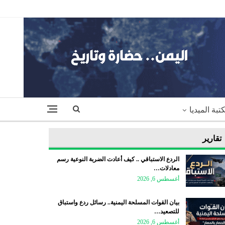
تبة الميديا
تقارير
الردع الاستباقي .. كيف أعادت الضربة النوعية رسم
معادلات…
أغسطس 6, 2026
بيان القوات المسلحة اليمنية.. رسائل ردع واستباق
للتصعيد…
أغسطس 6, 2026