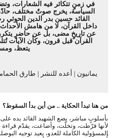
في زمنٍ تتكاثر فيه الشعارات، وتض
السياسة، يخرج صوتٌ مختلف، حادّ، 
القائد حسين بدر الدين الحوثي رض
داخل القرآن، لا من هامش الأحداث،
عن تاريخٍ مضى، بل عن حاضرٍ يتكرر
القرآن قبل قرون، وكأن الآيات تُتلى
يتعظ، ومسار
يمانيون | أعده للنشر | طارق الحما
من هنا تبدأ الحكاية .. من أين بدأ السقوط؟
بأسلوبٍ مباشر، يضع الشهيد القائد يده على أ
لأنها فرّطت، وتخلّت، وأضاعت، يقدّم قراءة ص
المسؤولية الكاملة للعدو، يعيد توجيه الب