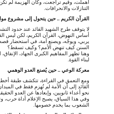
أُهملت، وقيم تراجعت، وكأن الهزيمة لم تكن 
التنازلات والانحرافات.
القرآن الكريم .. حين يتحول إلى مشروع موا
لا يتوقف طرح الشهيد القائد عند حدود التش
أساس النهوض، القرآن الكريم، لكن ليس القر
يربي، ويوجّه، ويصنع أمة، في استحضار قصص 
السنن كيف تنهض الأمم؟ وكيف تسقط؟
وهنا تظهر المفاهيم الكبرى الجهاد، الإنفاق،
لبناء القوة.
معركة الوعي .. حين يُصنع العدو الوهمي
ومع التعمق في القراءة، تتكشف طبقة أخطر
القائد إلى أن الأمة لم تُهزم فقط في الميدا
نحو أعداء ثانويين، وإبعادها عن العدو الحقيق
وفي هذا السياق، يصبح الإعلام أداة حرب، وت
الشعوب بما يخدم خصومها.