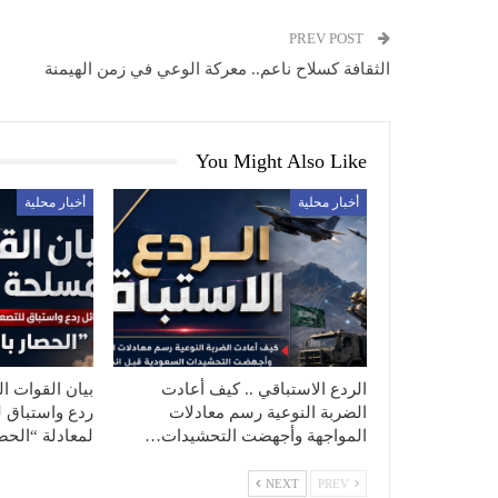
PREV POST
الثقافة كسلاح ناعم.. معركة الوعي في زمن الهيمنة
You Might Also Like
أخبار محلية
أخبار محلية
الردع الاستباقي .. كيف أعادت
بيان القوات ال
الضربة النوعية رسم معادلات
ردع واستباق ل
المواجهة وأجهضت التحشيدات…
لمعادلة “الح
NEXT
PREV