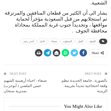
الشعبية.
يشار الى أن الكثير من قطعان المنافقين والمرتزقة
تم استجلابهم من قبل السعودية مؤخراً لحماية
مواقعها ، وتحديداً جنوب غربة المملكة بمحاذاة
محافظة الجوف .
الجوف
الغيل
المصلوب
صنعاء
عاجل
كسر زحف
Share
NEXT POST
PREV POST
بالصورة.. جامعة الحديدة تنظم
صنعاء : احياء أربعينية الشهيدِ
وقفة احتجاجية تنديداً بجريمة
حسن الملصي ( أبوحرب)
الزيدية
بمديرية سنحان
You Might Also Like