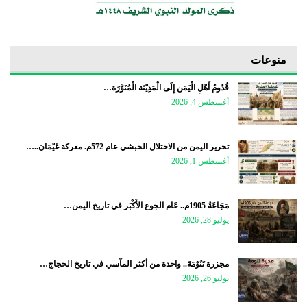
منوعات
قُدُومُ أَهْلِ الْيَمَن إِلَى الْمَدِيْنَة الْمُنَوَّرَة…
أغسطس 4, 2026
تحرير اليمن من الاحتلال الحبشي عام 572م. معركة غَيْمَان..…
أغسطس 1, 2026
مَجَاعَةُ 1905م.. عَام الجوع الأَكْبَر في تاريخ اليمن…
يوليو 28, 2026
مجزرة تَنُوْمَةَ.. واحدة من أكثر المآسي في تاريخ الحجاج…
يوليو 26, 2026