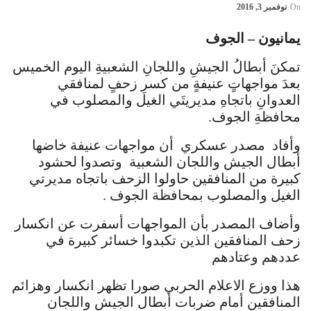
On
نوفمبر 3, 2016
يمانيون – الجوف
تمكنَ أبطالُ الجيشِ واللجانِ الشعبيةِ اليوم الخميس
بعدَ مواجهاتٍ عنيفةٍ من كسرِ زحفٍ لمنافقي
العدوانِ باتجاهِ مديريتَي الغيل والمصلوب في
محافظةِ الجوف.
وأفاد مصدر عسكري أن مواجهات عنيفة خاضها
أبطال الجيش واللجان الشعبية وتصدوا لحشود
كبيرة من المنافقين حاولوا الزحف باتجاه مديرتي
الغيل والمصلوب بمحافظة الجوف .
وأضاف المصدر بأن المواجهات أسفرت عن انكسار
زحف المنافقين الذين تكبدوا خسائر كبيرة في
عددهم وعتادهم
هذا ووزع الاعلام الحربي صورا تظهر انكسار وهزائم
المنافقين أمام ضربات أبطال الجيش واللجان