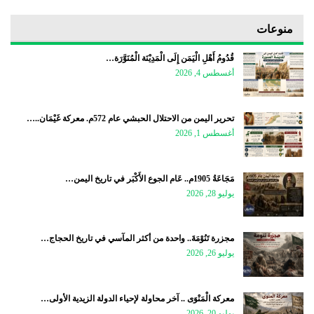
منوعات
قُدُومُ أَهْلِ الْيَمَن إِلَى الْمَدِيْنَة الْمُنَوَّرَة…
أغسطس 4, 2026
تحرير اليمن من الاحتلال الحبشي عام 572م. معركة غَيْمَان..…
أغسطس 1, 2026
مَجَاعَةُ 1905م.. عَام الجوع الأَكْبَر في تاريخ اليمن…
يوليو 28, 2026
مجزرة تَنُوْمَةَ.. واحدة من أكثر المآسي في تاريخ الحجاج…
يوليو 26, 2026
معركة الْمَنْوَى .. آخر محاولة لإحياء الدولة الزيدية الأولى…
يوليو 20, 2026