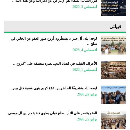
أبرز أسباب الشقاء هو الإعراض عن ذكر الله وعن هدى الله…
أغسطس 5, 2026
قبيلتي
لوجه الله.. آل جبران يسطّرون أروع صور العفو عن الجاني في
صلح…
أغسطس 4, 2026
الأعراف القبلية في قضايا الدم.. نظرة متعمقة على “فروع…
أغسطس 1, 2026
لوجه الله وتشريفًا للحاضرين.. عفوٌ كريم ينهي قضية قتل بين…
يوليو 29, 2026
العفو ينتصر على الثأر.. صلح قبلي يطوي قضية دم بين آل موسى…
يوليو 22, 2026