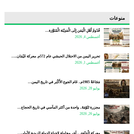
منوعات
قُدُومُ أَهْلِ الْيَمَن إِلَى الْمَدِيْنَة الْمُنَوَّرَة…
أغسطس 4, 2026
تحرير اليمن من الاحتلال الحبشي عام 572م. معركة غَيْمَان..…
أغسطس 1, 2026
مَجَاعَةُ 1905م.. عَام الجوع الأَكْبَر في تاريخ اليمن…
يوليو 28, 2026
مجزرة تَنُوْمَةَ.. واحدة من أكثر المآسي في تاريخ الحجاج…
يوليو 26, 2026
معركة الْمَنْوَى .. آخر محاولة لإحياء الدولة الزيدية الأولى…