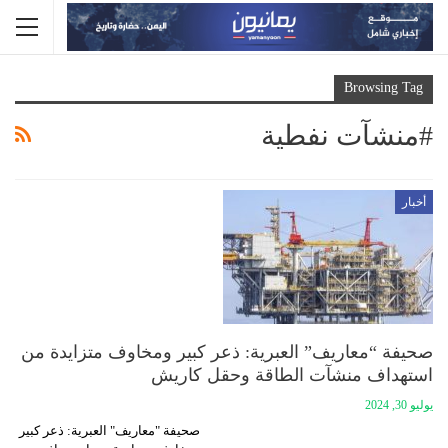
Browsing Tag
#منشآت نفطية
أخبار
صحيفة “معاريف” العبرية: ذعر كبير ومخاوف متزايدة من
استهداف منشآت الطاقة وحقل كاريش
يوليو 30, 2024
صحيفة "معاريف" العبرية: ذعر كبير