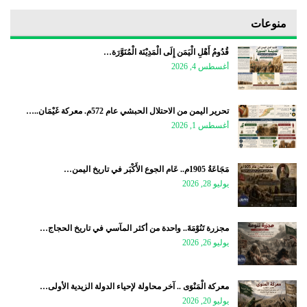
منوعات
قُدُومُ أَهْلِ الْيَمَن إِلَى الْمَدِيْنَة الْمُنَوَّرَة…
أغسطس 4, 2026
تحرير اليمن من الاحتلال الحبشي عام 572م. معركة غَيْمَان..…
أغسطس 1, 2026
مَجَاعَةُ 1905م.. عَام الجوع الأَكْبَر في تاريخ اليمن…
يوليو 28, 2026
مجزرة تَنُوْمَةَ.. واحدة من أكثر المآسي في تاريخ الحجاج…
يوليو 26, 2026
معركة الْمَنْوَى .. آخر محاولة لإحياء الدولة الزيدية الأولى…
يوليو 20, 2026