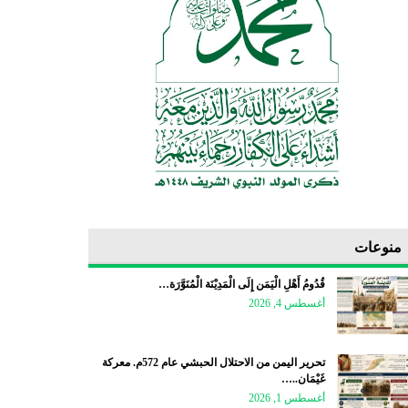
منوعات
قُدُومُ أَهْلِ الْيَمَن إِلَى الْمَدِيْنَة الْمُنَوَّرَة…
أغسطس 4, 2026
تحرير اليمن من الاحتلال الحبشي عام 572م. معركة
غَيْمَان..…
أغسطس 1, 2026