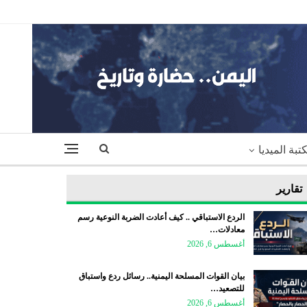
تبة الميديا
تقارير
الردع الاستباقي .. كيف أعادت الضربة النوعية رسم
معادلات…
أغسطس 6, 2026
بيان القوات المسلحة اليمنية.. رسائل ردع واستباق
للتصعيد…
أغسطس 6, 2026