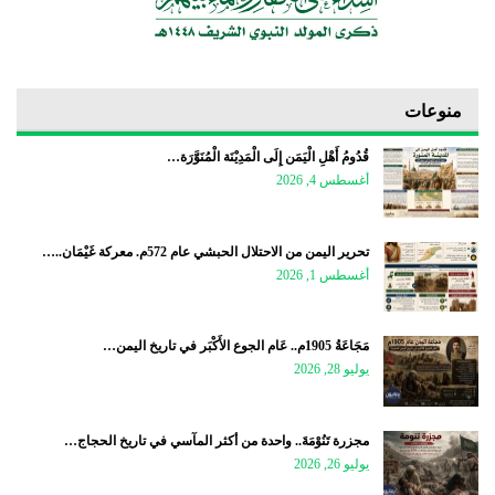
منوعات
قُدُومُ أَهْلِ الْيَمَن إِلَى الْمَدِيْنَة الْمُنَوَّرَة…
أغسطس 4, 2026
تحرير اليمن من الاحتلال الحبشي عام 572م. معركة غَيْمَان..…
أغسطس 1, 2026
مَجَاعَةُ 1905م.. عَام الجوع الأَكْبَر في تاريخ اليمن…
يوليو 28, 2026
مجزرة تَنُوْمَةَ.. واحدة من أكثر المآسي في تاريخ الحجاج…
يوليو 26, 2026