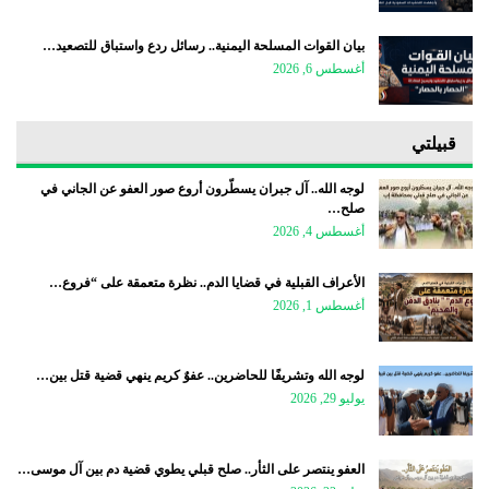
بيان القوات المسلحة اليمنية.. رسائل ردع واستباق للتصعيد…
أغسطس 6, 2026
قبيلتي
لوجه الله.. آل جبران يسطّرون أروع صور العفو عن الجاني في
صلح…
أغسطس 4, 2026
الأعراف القبلية في قضايا الدم.. نظرة متعمقة على “فروع…
أغسطس 1, 2026
لوجه الله وتشريفًا للحاضرين.. عفوٌ كريم ينهي قضية قتل بين…
يوليو 29, 2026
العفو ينتصر على الثأر.. صلح قبلي يطوي قضية دم بين آل موسى…