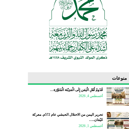
منوعات
قُدُومُ أَهْلِ الْيَمَن إِلَى الْمَدِيْنَة الْمُنَوَّرَة…
أغسطس 4, 2026
تحرير اليمن من الاحتلال الحبشي عام 572م. معركة
غَيْمَان..…
أغسطس 1, 2026