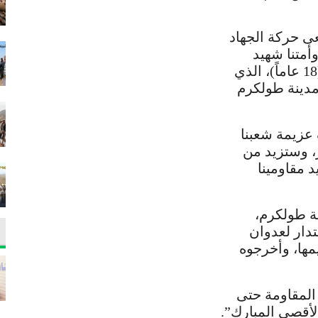
عى حركة الجهاد
أمتنا شهيد
فلسطين الشاب: محمود حسام أبو سعن (18 عاماً)، الذي
مدينة طولكرم
عزيمة شعبنا
، وستزيد من
 مقاومينا
ة طولكرم،
دار لعدوان
مها، وأخرجوه
المقاومة حتى
أقصى المبارك”.