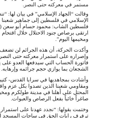
مستمر في معركته حتى النصر.
وقالت “الجهاد الإسلامي” في بيان لها: “تن
الإسلامي في فلسطين إلى جماهير شعبنا و
ارتقى برصاص جنود الاحتلال خلال اقتحام 
ومخيمها اليوم”.
وأكدت الحركة، أن هذه الجرائم لن تضعف 
وإصراره على استمرار معركته حتى النصر
فاتورة الحساب التي سيدفعها العدو على يد
الشجعان بما يوازي حجم جرائمه وإرهابه.
وأشادت بمجاهديها في سرايا القدس- كتيب
ومقاومي شعبنا الذين تصدوا بكل عزم واقت
المحتل على أهلنا في مدينة طولكرم ومخي
صاغراً خائباً بفعل الرصاص والعبوات.
وختمت بقولها: “نجدد عهدنا على استمرار 
ترفرف رايات الحق في ساحات المسجد ال