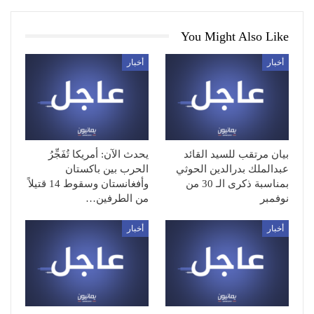
You Might Also Like
أخبار
أخبار
بيان مرتقب للسيد القائد
يحدث الآن: أمريكا تُفَجِّرُ
عبدالملك بدرالدين الحوثي
الحرب بين باكستان
بمناسبة ذكرى الـ 30 من
وأفغانستان وسقوط 14 قتيلاً
نوفمبر
من الطرفين…
أخبار
أخبار