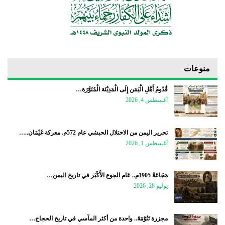
منوعات
قُدُومُ أَهْلِ الْيَمَن إِلَى الْمَدِيْنَة الْمُنَوَّرَة…
أغسطس 4, 2026
تحرير اليمن من الاحتلال الحبشي عام 572م. معركة غَيْمَان..…
أغسطس 1, 2026
مَجَاعَةُ 1905م.. عَام الجوع الأَكْبَر في تاريخ اليمن…
يوليو 28, 2026
مجزرة تَنُوْمَةَ.. واحدة من أكثر المآسي في تاريخ الحجاج…