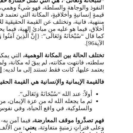
“سُبْحَانَهُ وَتَعَالَى”، هي التي تُمثِّل خسارةً ح
النفوذ والوجاهة والسلطة، فهو شيءٌ وهمي، ه
قيمةٍ إنسانيةٍ وأخلاقيةٍ، المكانة التي تعتم
منتهية، فانية، وتختلف عن القيمة الحقيقية ل
أخلاق، فيما هو عليه من مبادئ إلهية، فيما ي
كما قال “سُبْحَانَهُ وَتَعَالَى”: {إِنَّ الَّذِينَ آمَنُوا و
الآية96].
تختلف الحالة بين المكانة الوهمية،
التي يمكن 
سلطته، فانتهت مكانته، لم يبقَ له مكانة، ولم
يعتمد عليها، كانت فقط تستند إلى ما لديه:
إم
فالقيمة الإيمانية والإنسانية هي القيمة الحقي
أولاً: عند الله “سُبْحَانَهُ وَتَعَالَى”.
ثم ما يجعله الله له من عزة الإيمان، من
والسلوكية، في واقع الحياة، وفي نفوس
فهم تصدَّروا موقف المعارضة،
فيما آمن به- آمن
وعلى فتراتٍ زمنيةٍ متفاوتة،
يعني:
من الألف 