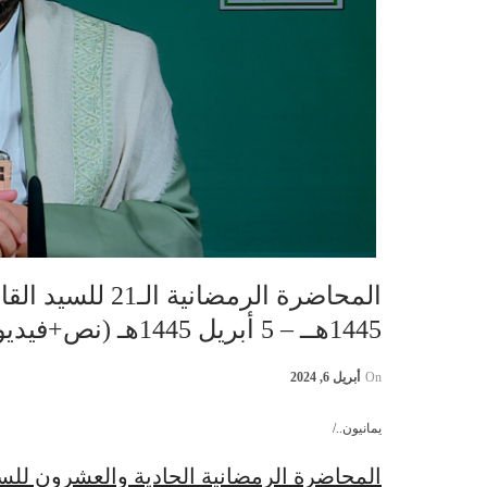
1445هــ – 5 أبريل 1445هـ (نص+فيديو)
On
أبريل 6, 2024
يمانيون../
المحاضرة الرمضانية الحادية والعشرون للسي