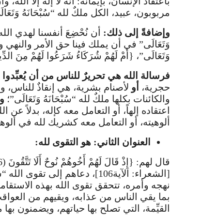
باعتقاد الإنسان، بإيمانه: أنَّه لا إله إلا الله، وأ
مربوبون، عبيد، الكل ملكٌ لله “سُبْحَانَهُ وَتَعَال
وإضافةً إلى ذلك:
أن نُحْضِعَ أنفسنا لهدي الله و
وَتَعَالَى” في أن يملك فينا حق الأمر والنهي و
وَتَعَالَى”، {أَمْ لَهُمْ شُرَكَاءُ شَرَعُوا لَهُمْ مِنَ الدّ
فرسالة الله هي تحريرٌ للناس من أن يُعبِّدوا
حجرية،
أو
لأصنام بشرية، هي إنقاذٌ للناس، 
والكائنات بكلها ملكٌ لله “سُبْحَانَهُ وَتَعَالَى”؛
و
اعتقاده إلهاً، أو التعامل معه كإله، بدلاً عن الله
ألوهيته، أو التعامل معه كشريك لله في ألوه
العنوان الثاني: هو التقوى لله:
[الشعراء: الآية106]، دعاهم إلى تق
نهجه وأمره، تتحقق تقوى الله بهذه الاستقامة: الا
بما يقي الناس من عذابه، ويقيهم من العواقب
القيِّمة، التي تصلح بها حياتهم، ويضمنون بها