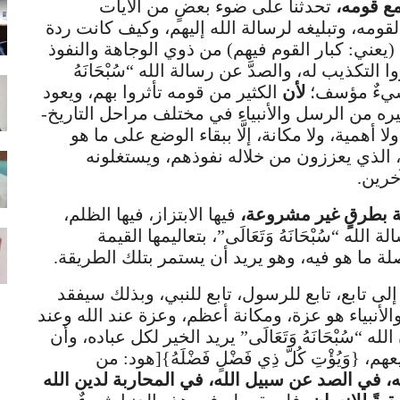
 مع قومه،
تحدثنا على ضوء بعضٍ من الآيات
قومه، وتبليغه لرسالة الله إليهم، وكيف كانت ردة
يعني: كبار القوم فيهم) من ذوي الوجاهة والنفوذ
 التكذيب له، والصدَّ عن رسالة الله “سُبْحَانَهُ
ذا شيءٌ مؤسف؛
لأن
الكثير من قومه تأثروا بهم، ويعود
ه من الرسل والأنبياء في مختلف مراحل التاريخ-
ا أهمية، ولا مكانة، إلَّا ببقاء الوضع على ما هو
، الذي يعززون من خلاله نفوذهم، ويستغلونه
خرين.
 بطرقٍ غير مشروعة،
فيها الابتزاز، فيها الظلم،
ه “سُبْحَانَهُ وَتَعَالَى”، بتعاليمها القيمة
ة ما هو فيه، وهو يريد أن يستمر بتلك الطريقة.
لى تابع، تابع للرسول، تابع للنبي، وبذلك سيفقد
الأنبياء هو عزة، ومكانة أعظم، وعزة عند الله وعند
“سُبْحَانَهُ وَتَعَالَى” يريد الخير لكل عباده، وأن
 {وَيُؤْتِ كُلَّ ذِي فَضْلٍ فَضْلَهُ}[هود: من
 في الصد عن سبيل الله، في المحاربة لدين الله