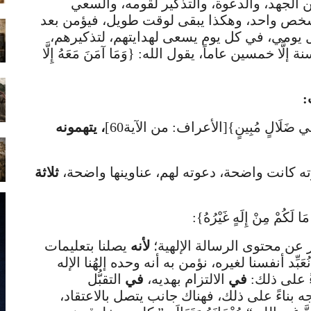
الجهد، والدعوة، والتذكير لقومه، والسعي
 شخص واحد، وهكذا يبقى لوقت طويل، فيؤمن بعد
ومي، في كل يوم يسعى لهدايتهم، لتذكيرهم،
مسين عاماً، يقول الله: {وَمَا آمَنَ مَعَهُ إِلَّا
:
َ فِي ضَلَالٍ مُبِينٍ}[الأعراف: من الآية60]
، يتهمونه
وته كانت واضحة، دعوته لهم، عناوينها واضحة،
ثلاثة
َا لَكُمْ مِنْ إِلَهٍ غَيْرُهُ}:
ِّر عن محتوى الرسالة الإلهية؛
لأنه
يصلنا بتعليمات
ا نُعَبِّد أنفسنا لغيره، نؤمن به أنه وحده إلهُنا الإله
ءً على ذلك:
في
الالتزام بهديه،
في
التقبُّل
ه بناءً على ذلك، فهناك جانب يتصل بالاعتقاد،