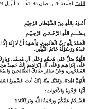
الله”
الجمعة 26 رمضان 1445هـ – 5 أبريل 2024م
أَعُـوْذُ بِاللَّهِ مِنْ الشَّيْطَان الرَّجِيْمِ
بِـسْـــمِ اللَّهِ الرَّحْـمَـنِ الرَّحِـيْـمِ
الْحَمْدُ لِلَّهِ رَبِّ الْعَالَمِينَ، وَأَشهَدُ أَنَّ لَا إِلَهَ إِل
عَبدُهُ ورَسُوْلُهُ خَاتَمُ النَّبِيِّين.
اللَّهُمَّ صَلِّ عَلى مُحَمَّدٍ وَعَلَى آلِ مُحَمَّد، وَبارِك
عَلَى إِبْرَاهِيمَ وَعَلَى آلِ إِبْرَاهِيمَ إِنَّكَ حَمِيدٌ مَجِي
المُنتَجَبِين، وَعَنْ سَائِرِ عِبَادِكَ الصَّالِحِينَ وَالمُج
الَّلهُمَّ اهْدِنَا، وَتَقَبَّل مِنَّا، إنَّكَ أنتَ السَّمِيعُ العَل
أيُّهَا الإِخْوَةُ وَالأَخَوَات:
السَّـلَامُ عَلَيْكُمْ وَرَحْمَةُ اللَّهِ وَبَرَكَاتُهُ؛؛؛