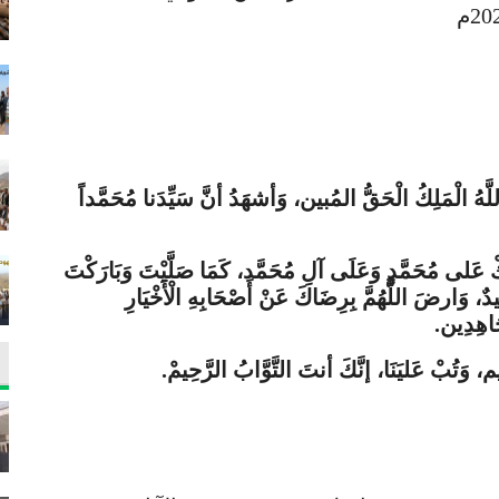
َّا اللَّهُ الْمَلِكُ الْحَقُّ المُبين، وَأشهَدُ أنَّ سَيِّدَنا مُحَمَّداً
ْ عَلى مُحَمَّدٍ وَعَلَى آلِ مُحَمَّد، كَمَا صَلَّيْتَ وَبَارَكْتَ
دٌ، وَارضَ اللَّهُمَّ بِرِضَاكَ عَنْ أَصْحَابِهِ الْأَخْيَارِ
َاهِدِين.
ِيم، وَتُبْ عَليَنَا، إنَّكَ أنتَ التَّوَّابُ الرَّحِيمْ.