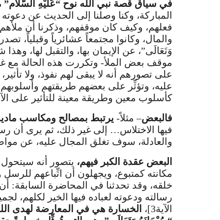
في سياق قصة نبي الله نوح “عَلَيْهِ السَّلَام”
المباركة، وكنا وصلنا إلى الحديث عن دعوته ل
فعلهم، وكيف كان موقفهم، وذكرنا أن ملأهم (
والمال، وكانوا مجتمعاً عشائرياً وقبلياً، تصدروا
وَتَعَالَى”، عن الإيمان بها، والتقبل لها، وه
موقف بعض الملأ- وتكررت هذه الحالة مع غير
على تصورهم أنه لا يبقى لهم نفوذ، ولا تأثير، ول
عليه، وتؤثِّر على بعضهم طريقتهم وأسلوبهم
كأسلوب معين وطريقة معينة للتأثير على الآ
فالبعض
– مثلاً-
يرتبط بمصالح ومكاسب مادية
فيها الاختلاس… إلى غير ذلك، ثم يرى أن رسالة الل
والعادلة، سوف تغلق المجال عليه، عن مواصل
البعض عقدة الكبر فيهم،
يتصور أنه سيتحول إ
مكانته كمتبوع، ويجهلون أن اتِّباعهم للرسل و
خلقه، وقد تحدثنا في المحاضرة السابقة: أن الله 
رسالته ودعوته لعباده فيها الخير لكلهم، لجميعهم،
الآية3]،
الخسارة هي في المعارضة لهدى الله،