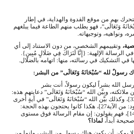
رك بهم من موقع القدوة والهداية، في إطار
ُبْحَانَهُ وَتَعَالَى”، فهو يطلب منهم الطاعة فيما يبلغهم
امره، ونواهيه، وتوجيهاته.
صية،
وتقييمهم الشخصي، من دون الاستناد إلى أي
سالة الإلهية: {إِنَّا لَنَرَاكَ فِي ضَلَالٍ مُبِينٍ}.
ا في التشكيك في رسالته، منها: اتهامه بالضلال.
سولٌ لله “سُبْحَانَهُ وَتَعَالَى” من البشر:
رسل الله بشراً ليكون رسولاً، أنت بشر
ملائكته، وبيَّن الله “سُبْحَانَهُ وَتَعَالَى” دعايتهم هذه:
{مَا هَذَا إِلَّا بَشَرٌ مِثْلُكُمْ}[المؤمنون: من الآية33]، وكذلك بيَّن الله “سُبْحَانَهُ وَتَعَالَى” في آيةٍ أخرى
في (سورة هود): {مَا نَرَاكَ إِلَّا بَشَرًا مِثْلَنَا}[هود: من الآية27]، هكذا كانوا يحتجون بهذه الحجة:
{لَوْ شَاءَ رَبُّنَا لَأَنْزَلَ مَلَائِكَةً}[فصلت: من الآية14]، فهم يقولون: إن مقام الرسالة فوق مستوى
حيحة أبداً،
لماذا؟
لا يمكن أن يكون هناك رسول من البشر، وإنما من