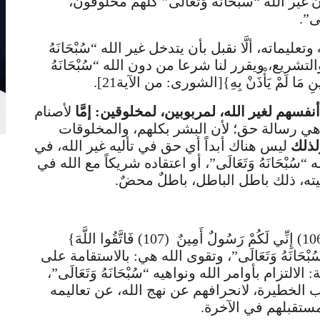
نَّ غير الله “سُبْحَانَهُ وَتَعَالَى” كلهم مخلوقون،
َى”.
تعليماته، ألَّا نقبل بأن يتدخل غير الله “سُبْحَانَهُ
التشريع، ويقرر لنا شرعا من دون الله “سُبْحَانَهُ
ِينِ مَا لَمْ يَأْذَنْ بِهِ}[الشورى: من الآية21].
 أنفسهم لغير الله، لمربوبين، لمخلوقين:
إمَّا
لأصنام
وهي رسالة حق؛ لأن البشر بكلهم، والمخلوقات
لذلك
ليس هناك أبداً أي حق في تأليه غير الله، في
 “سُبْحَانَهُ وَتَعَالَى”، أو اعتقاده شريكاً مع الله في
يته، ذلك باطل الباطل، باطلٌ محضٌ.
قال لهم: {إِذْ قَالَ لَهُمْ أَخُوهُمْ نُوحٌ أَلَا تَتَّقُونَ (106) إِنِّي لَكُمْ رَسُولٌ أَمِينٌ (107) فَاتَّقُوا اللَّهَ}
وى الله “سُبْحَانَهُ وَتَعَالَى”، وتقوى الله هي: بالاستقامة على
لتزام بأوامر الله ونواهيه “سُبْحَانَهُ وَتَعَالَى”،
 الخطيرة، لانحرافهم عن نهج الله، عن تعاليمه
 مستقبلهم في الآخرة.