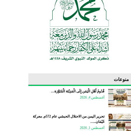
منوعات
قُدُومُ أَهْلِ الْيَمَن إِلَى الْمَدِيْنَة الْمُنَوَّرَة…
أغسطس 4, 2026
تحرير اليمن من الاحتلال الحبشي عام 572م. معركة
غَيْمَان..…
أغسطس 1, 2026