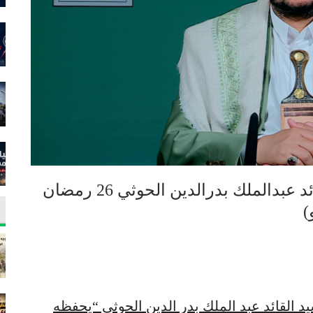
المحاضرة الرمضانية الـ21 للسيد القائد عبدالملك بدرالدين الحوثي 26 رمضان
د القائد عبد الملك بدر الدين الحوثي “يحفظه