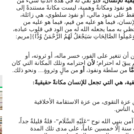
قيقيةً للإنسان،
فلو بقي له في هذه الدنيا شيءٌ من
و نفوذ ومكانةٌ وهمية، ليست مكانةً مستندةً إلى
د فقط على نفوذ مالي، أو نفوذ سلطوي، هي زائلة،
لإنسان، فيما هو عليه من قيم، فيما هو عليه من
حظى به مما يجعله الله له من الود في قلوب عباده،
َعَمِلُوا الصَّالِحَاتِ سَيَجْعَلُ لَهُمُ الرَّحْمَنُ وُدًّا}[مريم:
أن تتغير على الفور، خسر ماله، أو ثروته، أو
 يبقَ له احترام؛
لأن
احترامه وتلك المكانة التي كان
َّا
من سلطة ونفوذ،
أو
من مالٍ وثروةٍ… ونحو ذلك.
قية، هي التي تجعل للإنسان مكانةً حقيقيةً:
 عزة التقوى، من عزة الاستقامة الأخلاقية
 الناس.
 بنبي الله نوح “عَلَيْهِ السَّلَام”- قلةٌ قليلةٌ جداً،
سنة إلَّا خمسين عاماً، على مدى تلك المدة