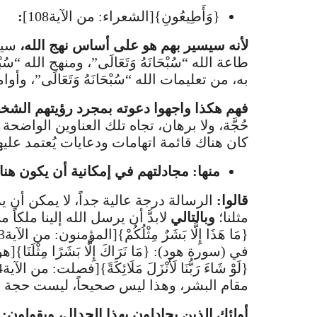
{وَأَطِيعُونِ}[الشعراء: من الآية108]
:
لأنه سيسير بهم هو على أساس نهج الله،
سيتح
طاعة الله “سُبْحَانَهُ وَتَعَالَى”، ومنهج الله “س
به، من تعليمات الله “سُبْحَانَهُ وَتَعَالَى”، وأو
فهم هكذا واجهوا دعوته بمجرد رؤيتهم الشخ
حُجَّة، ولا برهان، تجاه تلك العناوين الواضحة في الر
كان هناك قائمة اتهامات ودعايات يُعتمد عليه
منها: مجادلتهم في إمكانية أن يكون هناك ر
قالوا:
الرسالة درجة عالية جداً، لا يمكن أن ي
مثلنا؛
وبالتالي
لابدَّ أن يرسل الله إلينا ملكاً من 
مقام البشر، وهذا ليس صحيحاً، ليست حجة ص
أولئك الذين يجادلون بهذا الجدال، ويقولون: