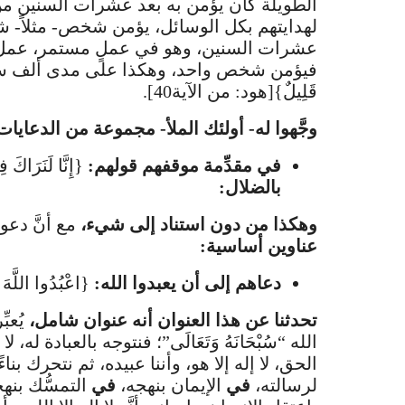
الطويلة كان يؤمن به بعد عشرات السنين من 
لهدايتهم بكل الوسائل، يؤمن شخص- مثلاً-
عشرات السنين، وهو في عملٍ مستمر، عمل ي
فيؤمن شخص واحد، وهكذا على مدى ألف سنة إلَّا خ
قَلِيلٌ}[هود: من الآية40].
وجَّهوا له- أولئك الملأ- مجموعة من الدعايات
في مقدِّمة موقفهم قولهم:
{إِنَّا لَنَرَاك
بالضلال:
وهكذا من دون استناد إلى شيء،
مع أنَّ دع
عناوين أساسية:
دعاهم إلى أن يعبدوا الله:
{اعْبُدُوا اللَّهَ م
تحدثنا عن هذا العنوان أنه عنوان شامل،
يُعب
الله “سُبْحَانَهُ وَتَعَالَى”؛ فنتوجه بالعبادة له، ل
الحق، لا إله إلا هو، وأننا عبيده، ثم نتحرك بنا
لرسالته،
في
الإيمان بنهجه،
في
التمسُّك بنهج