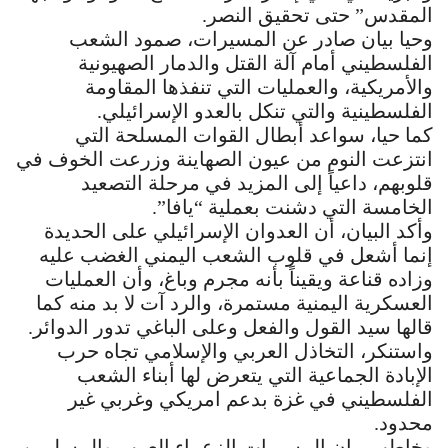
المقدس” حتى تحقيق النصر.
وحيا بيان صادر عن المسيرات، صمود الشعب
الفلسطيني أمام آلة القتل والدمار الصهيونية
والأمريكية، والعمليات التي تنفذها المقاومة
الفلسطينية والتي تنكل بالعدو الإسرائيلي.
كما حيا، سواعد أبطال القوات المسلحة التي
انتزعت النوم من عيون الصهاينة وزرعت الخوف في
قلوبهم، داعياً إلى المزيد في مرحلة التصعيد
الخامسة التي دشنت بعملية “يافا”.
وأكد البيان، أن العدوان الإسرائيلي على الحديدة
إنما أشعل في قلوب الشعب اليمني الغضب عليه
وزاده قناعة ويقيناً بأنه مجرم وباغ، وأن العمليات
العسكرية اليمنية مستمرة، والرد آت لا بد منه كما
قالها سيد القول والفعل وعلى الباغي تدور الدوائر.
واستنكر، التخاذل العربي والإسلامي تجاه حرب
الإبادة الجماعية التي يتعرض لها أبناء الشعب
الفلسطيني في غزة بدعم امريكي وغربي غير
محدود.
وخاطب بيان المسيرات الزعماء العرب والمسلمين