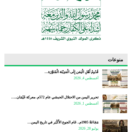
منوعات
قُدُومُ أَهْلِ الْيَمَن إِلَى الْمَدِيْنَة الْمُنَوَّرَة…
أغسطس 4, 2026
تحرير اليمن من الاحتلال الحبشي عام 572م. معركة غَيْمَان..…
أغسطس 1, 2026
مَجَاعَةُ 1905م.. عَام الجوع الأَكْبَر في تاريخ اليمن…
يوليو 28, 2026