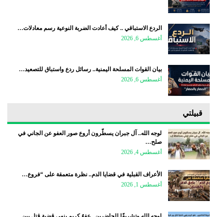
الردع الاستباقي .. كيف أعادت الضربة النوعية رسم معادلات…
أغسطس 6, 2026
بيان القوات المسلحة اليمنية.. رسائل ردع واستباق للتصعيد…
أغسطس 6, 2026
قبيلتي
لوجه الله.. آل جبران يسطّرون أروع صور العفو عن الجاني في
صلح…
أغسطس 4, 2026
الأعراف القبلية في قضايا الدم.. نظرة متعمقة على “فروع…
أغسطس 1, 2026
لوجه الله وتشريفًا للحاضرين.. عفوٌ كريم ينهي قضية قتل بين…