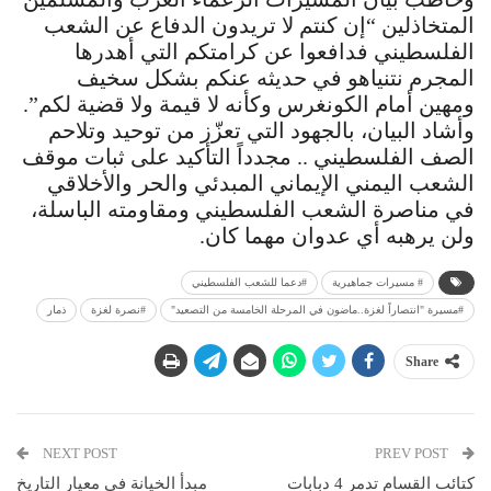
المتخاذلين “إن كنتم لا تريدون الدفاع عن الشعب
الفلسطيني فدافعوا عن كرامتكم التي أهدرها
المجرم نتنياهو في حديثه عنكم بشكل سخيف
ومهين أمام الكونغرس وكأنه لا قيمة ولا قضية لكم”.
وأشاد البيان، بالجهود التي تعزّز من توحيد وتلاحم
الصف الفلسطيني .. مجدداً التأكيد على ثبات موقف
الشعب اليمني الإيماني المبدئي والحر والأخلاقي
في مناصرة الشعب الفلسطيني ومقاومته الباسلة،
ولن يرهبه أي عدوان مهما كان.
# مسيرات جماهيرية
#دعما للشعب الفلسطيني
#مسيرة "انتصاراً لغزة..ماضون في المرحلة الخامسة من التصعيد"
#نصرة لغزة
ذمار
Share
NEXT POST
PREV POST
كتائب القسام تدمر 4 دبابات
مبدأ الخيانة في معيار التاريخ