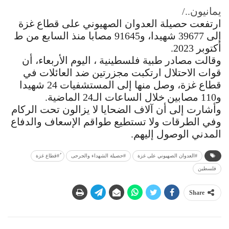
يمانيون../
ارتفعت حصيلة العدوان الصهيوني على قطاع غزة
إلى 39677 شهيدا، و91645 مصابا منذ السابع من ط
أكتوبر 2023.
وقالت مصادر طبية فلسطينية ، اليوم الأربعاء، أن
قوات الاحتلال ارتكبت مجزرتين ضد العائلات في
قطاع غزة، وصل منها إلى المستشفيات 24 شهيدا
و110 مصابين خلال الساعات الـ24 الماضية.
وأشارت إلى أن آلاف الضحايا لا يزالون تحت الركام
وفي الطرقات ولا تستطيع طواقم الإسعاف والدفاع
المدني الوصول إليهم.
#العدوان الصهيوني على غزة
#حصيلة الشهداء والجرحى
ُ#قطاع غزة
فلسطين
Share