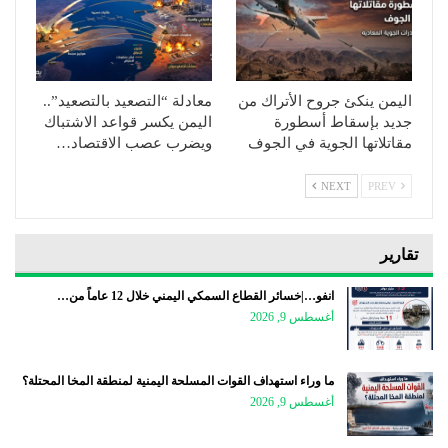
اليمن ينكئ جروح الأتراك من
معادلة “التصعيد بالتصعيد”..
جديد بإسقاط أسطورة
اليمن يكسر قواعد الاشتباك
مقاتلاتها الجوية في الجوف
ويضرب عصب الاقتصاد…
NEXT
PREV
تقارير
انفو…|خسائر القطاع السمكي اليمني خلال 12 عاماً من…
أغسطس 9, 2026
ما وراء استهداف القوات المسلحة اليمنية لمنطقة المخا المحتلة؟
أغسطس 9, 2026