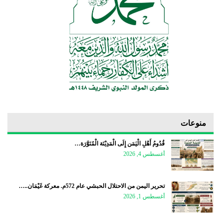
منوعات
قُدُومُ أَهْلِ الْيَمَن إِلَى الْمَدِيْنَة الْمُنَوَّرَة…
أغسطس 4, 2026
تحرير اليمن من الاحتلال الحبشي عام 572م. معركة غَيْمَان..…
أغسطس 1, 2026