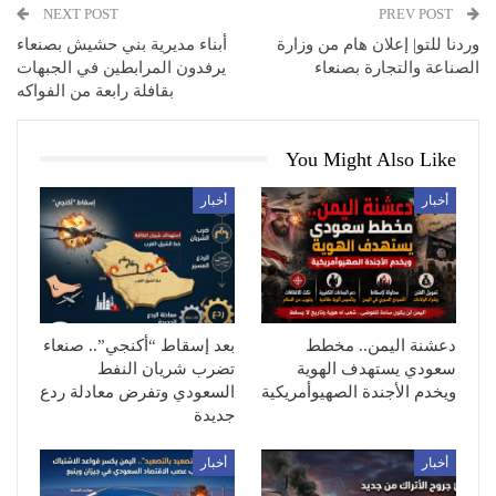
NEXT POST
PREV POST
وردنا للتو| إعلان هام من وزارة
أبناء مديرية بني حشيش بصنعاء
الصناعة والتجارة بصنعاء
يرفدون المرابطين في الجبهات
بقافلة رابعة من الفواكه
You Might Also Like
أخبار
أخبار
دعشنة اليمن.. مخطط
بعد إسقاط “أكنجي”.. صنعاء
سعودي يستهدف الهوية
تضرب شريان النفط
ويخدم الأجندة الصهيوأمريكية
السعودي وتفرض معادلة ردع
جديدة
أخبار
أخبار