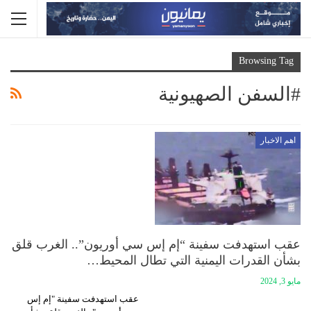
Browsing Tag
#السفن الصهيونية
اهم الاخبار
عقب استهدفت سفينة “إم إس سي أوريون”.. الغرب قلق
بشأن القدرات اليمنية التي تطال المحيط…
مايو 3, 2024
عقب استهدفت سفينة "إم إس