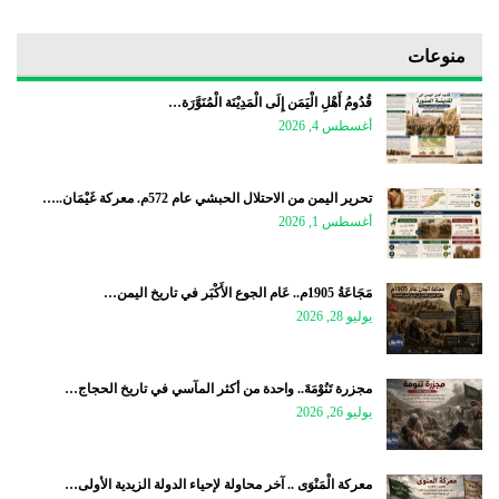
منوعات
قُدُومُ أَهْلِ الْيَمَن إِلَى الْمَدِيْنَة الْمُنَوَّرَة…
أغسطس 4, 2026
تحرير اليمن من الاحتلال الحبشي عام 572م. معركة غَيْمَان..…
أغسطس 1, 2026
مَجَاعَةُ 1905م.. عَام الجوع الأَكْبَر في تاريخ اليمن…
يوليو 28, 2026
مجزرة تَنُوْمَةَ.. واحدة من أكثر المآسي في تاريخ الحجاج…
يوليو 26, 2026
معركة الْمَنْوَى .. آخر محاولة لإحياء الدولة الزيدية الأولى…