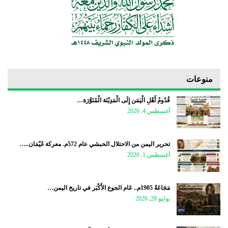
منوعات
قُدُومُ أَهْلِ الْيَمَن إِلَى الْمَدِيْنَة الْمُنَوَّرَة…
أغسطس 4, 2026
تحرير اليمن من الاحتلال الحبشي عام 572م. معركة غَيْمَان..…
أغسطس 1, 2026
مَجَاعَةُ 1905م.. عَام الجوع الأَكْبَر في تاريخ اليمن…
يوليو 28, 2026