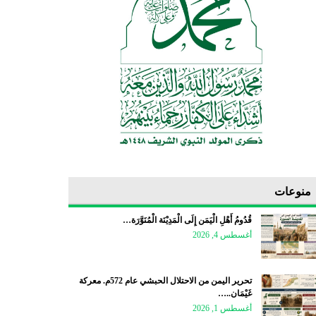
منوعات
قُدُومُ أَهْلِ الْيَمَن إِلَى الْمَدِيْنَة الْمُنَوَّرَة…
أغسطس 4, 2026
تحرير اليمن من الاحتلال الحبشي عام 572م. معركة
غَيْمَان..…
أغسطس 1, 2026