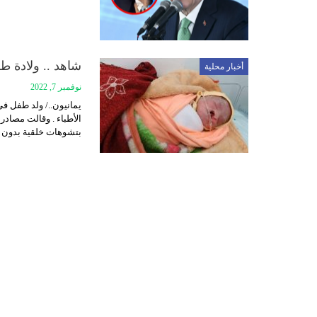
شاهد .. ولادة ط
أخبار محلية
نوفمبر 7, 2022
يمانيون../ ولد طفل في
الأطباء . وقالت مصادر
بتشوهات خلقية بدون ع