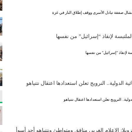
افشال صفقة تبادل الأسرى ووقف إطلاق النار في غزة
لملتبسة لإنقاذ “إسرائيل” من نفسها
ة لإنقاذ "إسرائيل" من نفسها
نائية الدولية.. النرويج تعلن استعدادها اعتقال نتنياهو
لدولية.. النرويج تعلن استعدادها اعتقال نتنياهو
يلا: الإعلام الغربي منافق ومتواطئ ونتنياهو أحد أسوأ