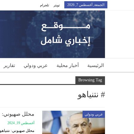
الجمعة, أغسطس 7, 2026
تويتر
تلجرام
الرئيسية
أخبار محلية
عربي ودولي
تقارير
Browsing Tag
# نتنياهو
محلل صهيوني: ن
عربي ودولي
أغسطس 19, 2024
محلل صهيوني: نتنياه