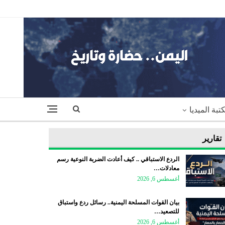
تبة الميديا
تقارير
الردع الاستباقي .. كيف أعادت الضربة النوعية رسم
معادلات…
أغسطس 6, 2026
بيان القوات المسلحة اليمنية.. رسائل ردع واستباق
للتصعيد…
أغسطس 6, 2026