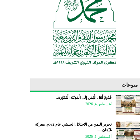
منوعات
قُدُومُ أَهْلِ الْيَمَن إِلَى الْمَدِيْنَة الْمُنَوَّرَة…
أغسطس 4, 2026
تحرير اليمن من الاحتلال الحبشي عام 572م. معركة
غَيْمَان..…
أغسطس 1, 2026