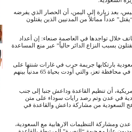
زة السعودية.
يس، بعد زيارة إلى اليمن، أن الحصار الذي يفرضه
قتل” عدداً مماثلاً من المدنيين الذين يقتلون
تف خلال تواجدها في العاصمة صنعاء: إن أعداد
لون بسبب النزاع الدائر حالياً” عبر منع المساعدة
دية بارتكابها جريمة حرب في غارات شنتها على
مجمع سكني تابع لعمال محطة كهرباء المخا في محافظة تعز، والتي أودت بحياة 65 مدنياً بينهم
يكية، أن تنظيم القاعدة وداعش جنبا إلى جنب
ية في عدن وتم رصد رايات سوداء على متن
عج السعودية من مشاركة داعش والقاعدة في
عدن ومشاركة التنظيمات الارهابية مع السعودية،
ون علنا مع جبهة “النصرة” المرتبطة بالقاعدة