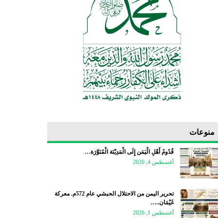
منوعات
قُدُومُ أَهْلِ الْيَمَن إِلَى الْمَدِيْنَة الْمُنَوَّرَة…
أغسطس 4, 2026
تحرير اليمن من الاحتلال الحبشي عام 572م. معركة
غَيْمَان..…
أغسطس 1, 2026