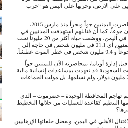
بيين على الارض، وحربها على اليمن هو “حرب
وأشارت الصحيفة الامريكية، أن السعودية حاصرت اليمنيين جواً وبحراً منذ مارس 2015،
 جوعاً، كما أن قنابلهم استهدفت المدنيين في
اليمن بشكل عشوائي، وخلقت أزمة إنسانية في اليمن، ووضعت حياة أكثر من 20 مليوناً تحت
الخطر. حيث إن أكثر من 80 في المئة من اليمنيين أي 21.1 في مليون شخص في حاجة إلى
إدارة أوباما، بمحاصرته الآن لليمنيين جواً
كانت السعودية قد تعهدت بمساعدات إنسانية مالية
عوضاً لما حل بهم من دمار وقصف بمبلغ 274 مليون دولار، ولم تسلمها، بل مولت الجماعات
لم تهاجم المحافظة الوحيدة – حضرموت – الذي
مها التنظيم كقاعدة للعمليات من خلالها التخطيط
رها؟
ال الأهلي في اليمن، وبفضل حلفائها الإرهابيين