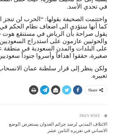
في تحدي الأسد.
واختتمت الصحيفة بقولها: “الحرب لن تنجز
كما أنها ستؤدي الى اضعاف نظام الحكم في ا
يقول صراحة بأن الرياض في مستنقع هوت فيه 
والحوثيين عازمون على استدراج السعوديين.
على البلدات والمدن السعودية في منطقة عس
صغيرة، حققوا اهدافاً وأسروا جنوداً سعوديين
ولكن ينظر إلى قرار سلطنة عمان الانسحاب
تعبيره.
Share
PREV POST
الائتلاف المدني لرصد جرائم العدوان يستعرض الوضع
الانساني في تقريره الثامن عشر