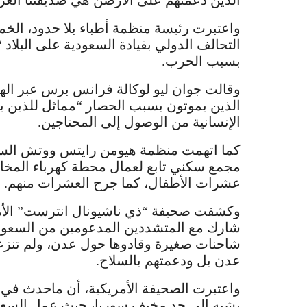
الذين دعمتهم على الأرضن هي صديقتنا العزي
واعتبرت رئيسة منظمة أطباء بلا حدود، الخم
التحالف الدولي بقيادة السعودية على البلاد “ي
بسبب الحرب.
وقالت جوان ليو لوكالة فرانس برس عبر الها
الذين يموتون بسبب الحصار “مماثل للذين يقت
الإنسانية من الوصول إلى المحتاجين.
كما اتهمت منظمة هيومن رايتس ووتش السعو
عشرات الأطفال، كما جرح العشرات منهم.
وكشفت صحيفة “ذي ناشيونال انترست” الأمر
شارك مع المتشددين المدعومين من السعود
شاحنات صغيرة وقادوها حول عدن، ولم تنز
عدن بل ودعمتهم بالسلاح.
واعتبرت الصحيفة الأمريكية، أن ماحدث في 
يشبه إلى حد مخيف سوريا، حيث عمل السعودي