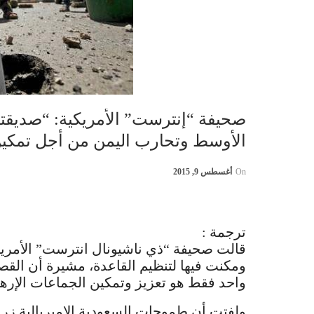
صحيفة “إنترست” الأمريكية: “صديقت
الأوسط وتحارب اليمن من أجل تمكي
On
أغسطس 9, 2015
ترجمة :
قالت صحيفة “ذي ناشيونال انترست” الأمريك
ومكنت فيها لتنظيم القاعدة، مشيرة أن ا
واحد فقط هو تعزيز وتمكين الجماعات الإرها
ولفتت أن طموحات السعودية الامبريالية ز