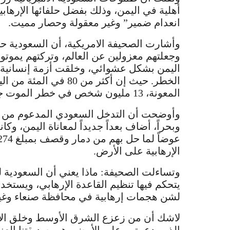
أهلية في اليمن، وذلك بفضل حلفائها الإرها
انعدام ضمير” وغير معقولة وحصار مميت.
وجعلتهم معزولين عن العالم، وتركتهم يموتون
المعونة، 13 مليون شخص في خطر الموت جوعاً و 9.4 مليون شخص في خطر الموت عطشاً.
وأوضحت أن التدخل السعودي المدعوم من قبل 
وبحراً، أضاف بعداً جديداً لمعاناة اليمن، و
الإرهابية على الأرض.
وتساءلت الصحيفة: ماذا يعني أن السعودية 
يتحكم فيها تنظيم القاعدة الإرهابي، ويستخد
لشن هجمات إرهابية في محافظة صنعاء وغي
لاشك أن من زعزع الشرق الأوسط وخلق الاقتت