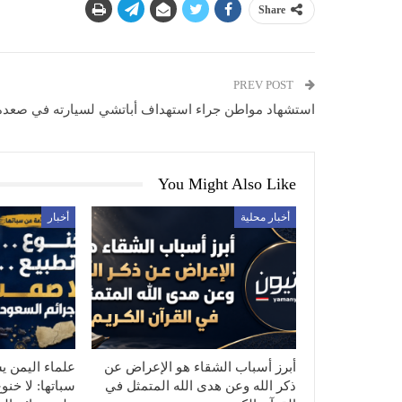
Share
PREV POST
استشهاد مواطن جراء استهداف أباتشي لسيارته في صعدة
You Might Also Like
أخبار محلية
أخبار
أبرز أسباب الشقاء هو الإعراض عن
علماء اليمن ي
ذكر الله وعن هدى الله المتمثل في
سباتها: لا خنو