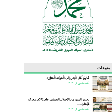
منوعات
قُدُومُ أَهْلِ الْيَمَن إِلَى الْمَدِيْنَة الْمُنَوَّرَة…
أغسطس 4, 2026
تحرير اليمن من الاحتلال الحبشي عام 572م. معركة
غَيْمَان..…
أغسطس 1, 2026