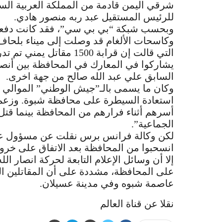
شرقي اليمن قادمة من المملكة العربية السعو
للرئيس المستقيل عبد ربه منصور هادي.
وبحسب شبكة “بي بي سي”، فقد كانت دفعة 
وكاسحات الألغام قد وصلت إلى ميناء بلحاف
التي قالت إن قرابة 1500 م
يشاركوا في المعارك في المحافظة بين أنصا
السابق علي عبد الله صالح من جهة اخرى.
وكان ما يسمى بالـ”جيش الوطني” الموالي
استعادة السيطرة على محافظة شبوة. وزعم 
أسرهم أثناء فرارهم من المحافظة بينما ق
الجماعية”.
لكن وكالة فرانس برس نقلت عن مسؤول عسكر
انسحبوا من المحافظة بعد الاتفاق على خرو
إلا أن وسائل الإعلام التابعة لحركة انصار ال
على المحافظة، مشددة على أن المقاتلين ا
عاصمة شبوه وفي مدينة عسيلان.
نقلا عن قناة العالم