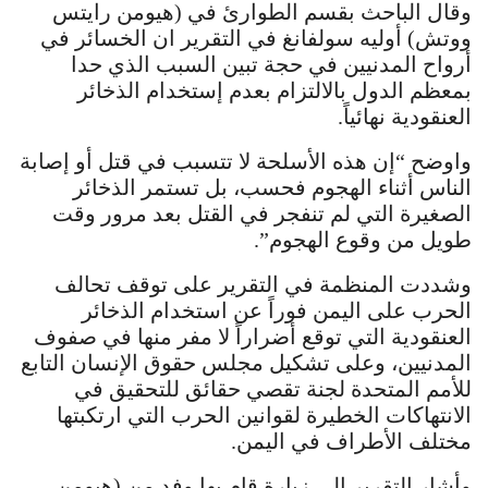
وقال الباحث بقسم الطوارئ في (هيومن رايتس
ووتش) أوليه سولفانغ في التقرير ان الخسائر في
أرواح المدنيين في حجة تبين السبب الذي حدا
بمعظم الدول بالالتزام بعدم إستخدام الذخائر
العنقودية نهائياً.
واوضح “إن هذه الأسلحة لا تتسبب في قتل أو إصابة
الناس أثناء الهجوم فحسب، بل تستمر الذخائر
الصغيرة التي لم تنفجر في القتل بعد مرور وقت
طويل من وقوع الهجوم”.
وشددت المنظمة في التقرير على توقف تحالف
الحرب على اليمن فوراً عن استخدام الذخائر
العنقودية التي توقع أضراراً لا مفر منها في صفوف
المدنيين، وعلى تشكيل مجلس حقوق الإنسان التابع
للأمم المتحدة لجنة تقصي حقائق للتحقيق في
الانتهاكات الخطيرة لقوانين الحرب التي ارتكبتها
مختلف الأطراف في اليمن.
وأشار التقرير إلى زيارة قام بها وفد من (هيومن