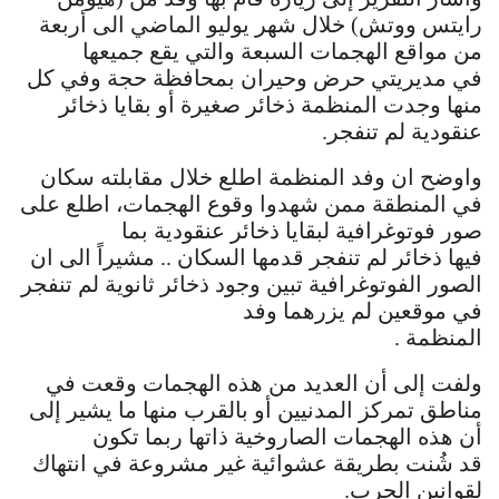
رايتس ووتش) خلال شهر يوليو الماضي الى أربعة
من مواقع الهجمات السبعة والتي يقع جميعها
في مديريتي حرض وحيران بمحافظة حجة وفي كل
منها وجدت المنظمة ذخائر صغيرة أو بقايا ذخائر
عنقودية لم تنفجر.
واوضح ان وفد المنظمة اطلع خلال مقابلته سكان
في المنطقة ممن شهدوا وقوع الهجمات، اطلع على
صور فوتوغرافية لبقايا ذخائر عنقودية بما
فيها ذخائر لم تنفجر قدمها السكان .. مشيراً الى ان
الصور الفوتوغرافية تبين وجود ذخائر ثانوية لم تنفجر
في موقعين لم يزرهما وفد
المنظمة .
ولفت إلى أن العديد من هذه الهجمات وقعت في
مناطق تمركز المدنيين أو بالقرب منها ما يشير إلى
أن هذه الهجمات الصاروخية ذاتها ربما تكون
قد شُنت بطريقة عشوائية غير مشروعة في انتهاك
لقوانين الحرب.