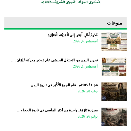
منوعات
قُدُومُ أَهْلِ الْيَمَن إِلَى الْمَدِيْنَة الْمُنَوَّرَة…
أغسطس 4, 2026
تحرير اليمن من الاحتلال الحبشي عام 572م. معركة غَيْمَان..…
أغسطس 1, 2026
مَجَاعَةُ 1905م.. عَام الجوع الأَكْبَر في تاريخ اليمن…
يوليو 28, 2026
مجزرة تَنُوْمَةَ.. واحدة من أكثر المآسي في تاريخ الحجاج…
يوليو 26, 2026