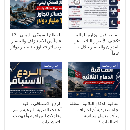
انفوجرافيك| وزارة المالية
القطاع السمكي اليمني.. 12
تكشف الأضرار الناتجة عن
عاماً من الاستنزاف والحصار
العدوان والحصار خلال 12
وخسائر تتجاوز 15 مليار دولار
عاماً
أخبار محلية
أخبار محلية
اتفاقية الدفاع الثلاثية.. مظلة
الردع الاستباقي .. كيف
نجاة سعودية أم اعتراف
أعادت الضربة النوعية رسم
متأخر بفشل سياسة
معادلات المواجهة وأجهضت
التحالفات ؟
التحشيدات…