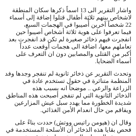
واشار التقرير الى 13 اسماً ذكرها سكان المنطقة
لاشخاص بينهم ثلاثة أطفال قتلوا إضافة إلى أسماء
22 شخصاً آخرين أُصيبوا في الهجمات السبع،
فيما تعرفوا على هوية ثلاثة أشخاص أصيبوا حين
انفجرت فيهم ذخائر صغيرة لم تكن قد انفجرت بعد
تعاملهم معها، اضافة الى هجمات أوقعت عدداً
أكبر من القتلى والمصابين دون ان التعرف على
أسماء الضحايا.
وتحدث التقرير عن ذخائر ثانوية لم تنفجر وجدها وفد
المنظمة متناثرة في حقول تستخدم عادة في
الزراعة والرعي .. موضحاً انه بسبب هذه
الذخائر الثانوية التي لم تنفجر أصبحت هذه المناطق
شديدة الخطورة مما يهدد سبل عيش المزارعين
ويفاقم من حال انعدام الأمن الغذائي.
وقال ان (هيومن راتيس ووتش) حددت بناءً على
فحص بقايا هذه الذخائر أن الأسلحة المستخدمة في