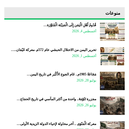
منوعات
قُدُومُ أَهْلِ الْيَمَن إِلَى الْمَدِيْنَة الْمُنَوَّرَة…
أغسطس 4, 2026
تحرير اليمن من الاحتلال الحبشي عام 572م. معركة غَيْمَان..…
أغسطس 1, 2026
مَجَاعَةُ 1905م.. عَام الجوع الأَكْبَر في تاريخ اليمن…
يوليو 28, 2026
مجزرة تَنُوْمَةَ.. واحدة من أكثر المآسي في تاريخ الحجاج…
يوليو 26, 2026
معركة الْمَنْوَى .. آخر محاولة لإحياء الدولة الزيدية الأولى…