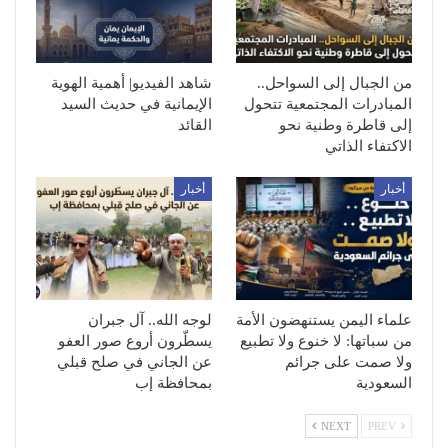
من الجبال إلى السواحل..
شاهد الفيديو| أهمية الهوية
المبادرات المجتمعية تتحول
الإيمانية في حديث السيد
إلى قاطرة وطنية نحو
القائد
الاكتفاء الذاتي
أخبار
أخبار
علماء اليمن يستنهضون الأمة
لوجه الله.. آل جبران
من سباتها: لا خنوع ولا تطبيع
يسطّرون أروع صور العفو
ولا صمت على جرائم
عن الجاني في صلح قبلي
السعودية
بمحافظة إب
NEXT
PREV