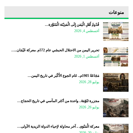
منوعات
قُدُومُ أَهْلِ الْيَمَن إِلَى الْمَدِيْنَة الْمُنَوَّرَة…
أغسطس 4, 2026
تحرير اليمن من الاحتلال الحبشي عام 572م. معركة غَيْمَان..…
أغسطس 1, 2026
مَجَاعَةُ 1905م.. عَام الجوع الأَكْبَر في تاريخ اليمن…
يوليو 28, 2026
مجزرة تَنُوْمَةَ.. واحدة من أكثر المآسي في تاريخ الحجاج…
يوليو 26, 2026
معركة الْمَنْوَى .. آخر محاولة لإحياء الدولة الزيدية الأولى…
يوليو 20, 2026