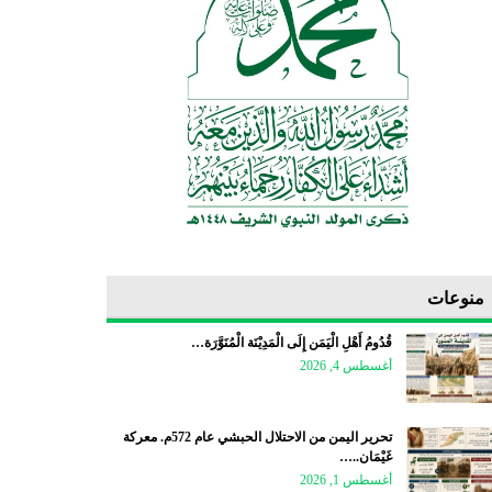
منوعات
قُدُومُ أَهْلِ الْيَمَن إِلَى الْمَدِيْنَة الْمُنَوَّرَة…
أغسطس 4, 2026
تحرير اليمن من الاحتلال الحبشي عام 572م. معركة
غَيْمَان..…
أغسطس 1, 2026