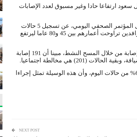
عود ارتفاعا حادا وغير مسبوق لعدد الإصابات
وأعلن المتحدث باسم الصحة السعودية خلال المؤتمر الصحفي اليومي، عن تسجيل 5 حالات
وفاة جديدة لسعودي عمره 34 عاما وأربعة وافدين تراوحت أعمارهم بين 45 و80 عاما ليرتفع
وأشار العبد العالي إلى أنه تم اكتشاف 740 إصابة من خلال المسح النشط، مبينا أن 191 إصابة
ت (201) هي مخالطة اجتماعيا.
واضاف “المسح النشط أدى إلى اكتشاف 65% من حالات اليوم، وأن هذه الوسيلة تمثل إجراءا
NEXT POST