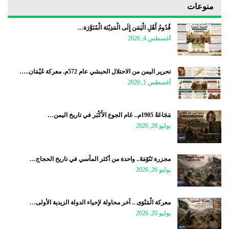
منوعات
قُدُومُ أَهْلِ الْيَمَن إِلَى الْمَدِيْنَة الْمُنَوَّرَة…
أغسطس 4, 2026
تحرير اليمن من الاحتلال الحبشي عام 572م. معركة غَيْمَان..…
أغسطس 1, 2026
مَجَاعَةُ 1905م.. عَام الجوع الأَكْبَر في تاريخ اليمن…
يوليو 28, 2026
مجزرة تَنُوْمَةَ.. واحدة من أكثر المآسي في تاريخ الحجاج…
يوليو 26, 2026
معركة الْمَنْوَى .. آخر محاولة لإحياء الدولة الزيدية الأولى…
يوليو 20, 2026