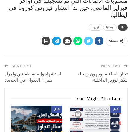
مستويات الإصابات التي تم تسجيلها في أواخر
فبراير الماضي، حين بدأ انتشار فيروس كورونا في
إيطاليا.
ايطاليا
كورونا
Share
NEXT POST
PREV POST
تجار الصافية يوجهون رسالة
استشهاد وإصابة طفلتين وامرأة
شكر لوزير الداخلية
بنيران العدوان في الحديدة
You Might Also Like
أخبار
أخبار