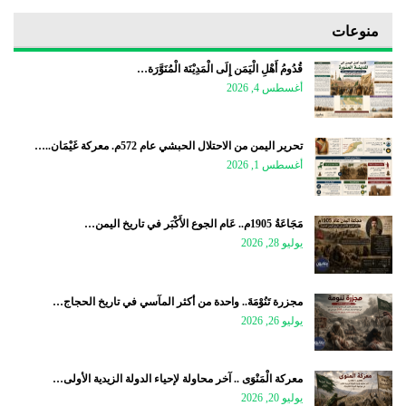
منوعات
قُدُومُ أَهْلِ الْيَمَن إِلَى الْمَدِيْنَة الْمُنَوَّرَة…
أغسطس 4, 2026
تحرير اليمن من الاحتلال الحبشي عام 572م. معركة غَيْمَان..…
أغسطس 1, 2026
مَجَاعَةُ 1905م.. عَام الجوع الأَكْبَر في تاريخ اليمن…
يوليو 28, 2026
مجزرة تَنُوْمَةَ.. واحدة من أكثر المآسي في تاريخ الحجاج…
يوليو 26, 2026
معركة الْمَنْوَى .. آخر محاولة لإحياء الدولة الزيدية الأولى…
يوليو 20, 2026