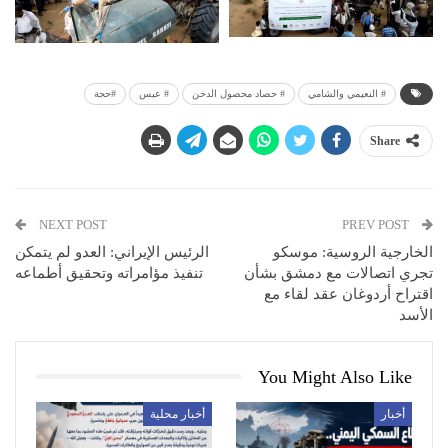
# النعيمي والشامي
# حصاد محصول الدخن
# عبس
#حجة
Share
NEXT POST
PREV POST
الخارجية الروسية: موسكو
الرئيس الإيراني: العدو لم يتمكن
تجري اتصالات مع دمشق بشأن
تنفيذ مؤامراته وتحقيق أطماعه
اقتراح أردوغان عقد لقاء مع
الأسد
You Might Also Like
أخبار
أخبار محلية