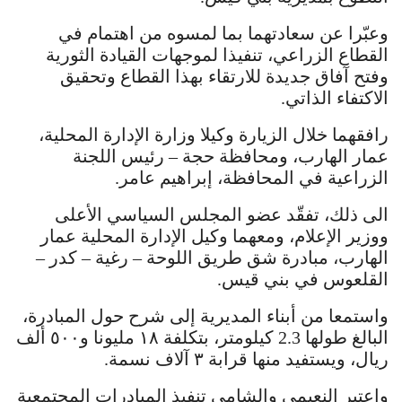
وعبّرا عن سعادتهما بما لمسوه من اهتمام في
القطاع الزراعي، تنفيذا لموجهات القيادة الثورية
وفتح آفاق جديدة للارتقاء بهذا القطاع وتحقيق
الاكتفاء الذاتي.
رافقهما خلال الزيارة وكيلا وزارة الإدارة المحلية،
عمار الهارب، ومحافظة حجة – رئيس اللجنة
الزراعية في المحافظة، إبراهيم عامر.
الى ذلك، تفقّد عضو المجلس السياسي الأعلى
ووزير الإعلام، ومعهما وكيل الإدارة المحلية عمار
الهارب، مبادرة شق طريق اللوحة – رغية – كدر –
القلعوس في بني قيس.
واستمعا من أبناء المديرية إلى شرح حول المبادرة،
البالغ طولها 2.3 كيلومتر، بتكلفة ١٨ مليونا و٥٠٠ ألف
ريال، ويستفيد منها قرابة ٣ آلاف نسمة.
واعتبر النعيمي والشامي تنفيذ المبادرات المجتمعية