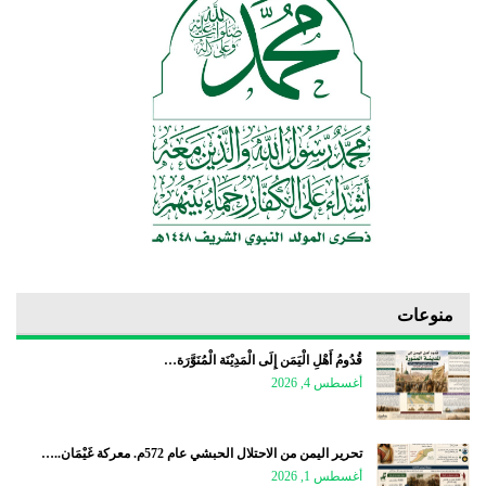
منوعات
قُدُومُ أَهْلِ الْيَمَن إِلَى الْمَدِيْنَة الْمُنَوَّرَة…
أغسطس 4, 2026
تحرير اليمن من الاحتلال الحبشي عام 572م. معركة غَيْمَان..…
أغسطس 1, 2026