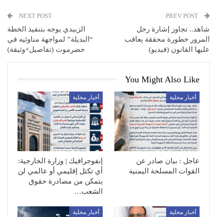
NEXT POST
PREV POST
شاهد.. تجاوز إشارة رجل
الزبيدي يوجه بتنفيذ الخطة
المرور خطورة محققة يعاقب
“البديلة” لمواجهة مناوئيه في
عليها القانون (فيديو)
حضرموت (تفاصيل+وثيقة)
You Might Also Like
أخبار محلية
أخبار محلية
عاجل : بيان صادر عن
إنفوجرافيك | وزارة الخارجية:
القوات المسلحة اليمنية
أي تكتل إقليمي أو عالمي لن
يتمكن من مصادرة حقوق
الشعب…
أخبار محلية
أخبار محلية