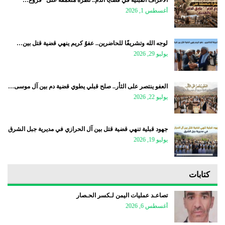
الأعراف القبلية في قضايا الدم.. نظرة متعمقة على “فروع…
أغسطس 1, 2026
لوجه الله وتشريفًا للحاضرين.. عفوٌ كريم ينهي قضية قتل بين…
يوليو 29, 2026
العفو ينتصر على الثأر.. صلح قبلي يطوي قضية دم بين آل موسى…
يوليو 22, 2026
جهود قبلية تنهي قضية قتل بين آل الحرازي في مديرية جبل الشرق
يوليو 19, 2026
كتابات
تصاعـد عمليات اليمن لـكسر الحـصار
أغسطس 6, 2026