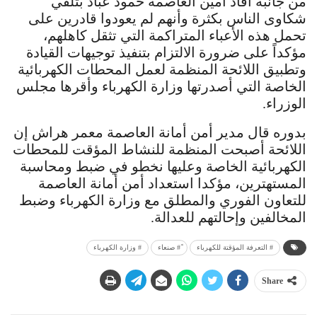
من جانبه أفاد أمين العاصمة حمود عباد بتلقي
شكاوى الناس بكثرة وأنهم لم يعودوا قادرين على
تحمل هذه الأعباء المتراكمة التي تثقل كاهلهم،
مؤكداً على ضرورة الالتزام بتنفيذ توجيهات القيادة
وتطبيق اللائحة المنظمة لعمل المحطات الكهربائية
الخاصة التي أصدرتها وزارة الكهرباء وأقرها مجلس
الوزراء.
بدوره قال مدير أمن أمانة العاصمة معمر هراش إن
اللائحة أصبحت المنظمة للنشاط المؤقت للمحطات
الكهربائية الخاصة وعليها نخطو في ضبط ومحاسبة
المستهترين، مؤكدا استعداد أمن أمانة العاصمة
للتعاون الفوري والمطلق مع وزارة الكهرباء وضبط
المخالفين وإحالتهم للعدالة.
# التعرفة المؤقتة للكهرباء
ً# صنعاء
# وزارة الكهرباء
Share